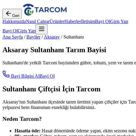
Geri
Hakkımızda
Nasıl Çalışır
Ürünler
Haberler
İletişim
Bayi Ol
Giriş Yap
Bayi Ol
Giriş Yap
Ana Sayfa
/
Bayiler
/
Aksaray
/
Sultanhanı
Aksaray
Sultanhanı
Tarım Bayisi
Sultanhanı
'de yetkili Tarcom bayisinden gübre, tohum, yem ve tarım ek
Bayi Bilgisi Al
Bayi Ol
Sultanhanı
Çiftçisi İçin Tarcom
Aksaray
'nın
Sultanhanı
ilçesinde tarım üretimi yapan çiftçiler için Tar
yelpazesi hem finansman esnekliği bulabilirsiniz.
Neden Tarcom?
Hasatta öde:
Hasat döneminde ödeme yapın, ekim sezonu nakit 