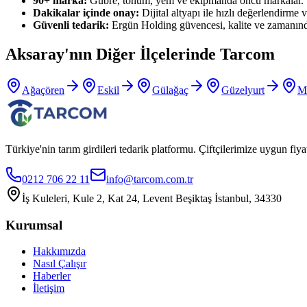
90+ marka:
Gübre, tohum, yem ve ekipmanda öncü markalar.
Dakikalar içinde onay:
Dijital altyapı ile hızlı değerlendirme ve
Güvenli tedarik:
Ergün Holding güvencesi, kalite ve zamanınd
Aksaray
'nın Diğer İlçelerinde Tarcom
Ağaçören
Eskil
Gülağaç
Güzelyurt
M
Türkiye'nin tarım girdileri tedarik platformu. Çiftçilerimize uygun f
0212 706 22 11
info@tarcom.com.tr
İş Kuleleri, Kule 2, Kat 24, Levent Beşiktaş İstanbul, 34330
Kurumsal
Hakkımızda
Nasıl Çalışır
Haberler
İletişim