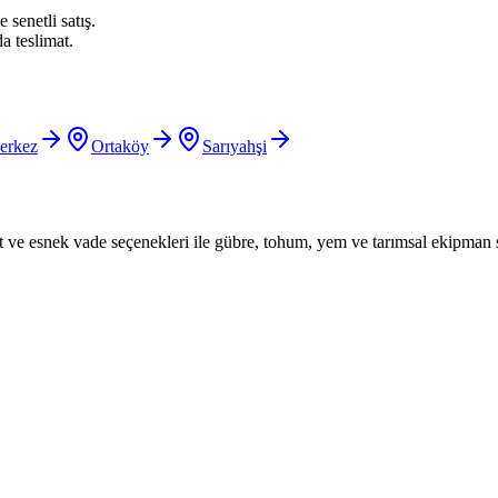
 senetli satış.
a teslimat.
erkez
Ortaköy
Sarıyahşi
iyat ve esnek vade seçenekleri ile gübre, tohum, yem ve tarımsal ekipman