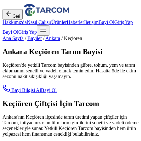
Geri
Hakkımızda
Nasıl Çalışır
Ürünler
Haberler
İletişim
Bayi Ol
Giriş Yap
Bayi Ol
Giriş Yap
Ana Sayfa
/
Bayiler
/
Ankara
/
Keçiören
Ankara
Keçiören
Tarım Bayisi
Keçiören
'de yetkili Tarcom bayisinden gübre, tohum, yem ve tarım
ekipmanını senetli ve vadeli olarak temin edin. Hasatta öde ile ekim
sezonu nakit sıkışıklığı yaşamayın.
Bayi Bilgisi Al
Bayi Ol
Keçiören
Çiftçisi İçin Tarcom
Ankara
'nın
Keçiören
ilçesinde tarım üretimi yapan çiftçiler için
Tarcom, ihtiyacınız olan tüm tarım girdilerini senetli ve vadeli ödeme
seçenekleriyle sunar. Yetkili
Keçiören
Tarcom bayisinden hem ürün
yelpazesi hem finansman esnekliği bulabilirsiniz.