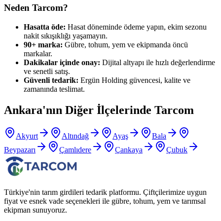
Neden Tarcom?
Hasatta öde:
Hasat döneminde ödeme yapın, ekim sezonu
nakit sıkışıklığı yaşamayın.
90+ marka:
Gübre, tohum, yem ve ekipmanda öncü
markalar.
Dakikalar içinde onay:
Dijital altyapı ile hızlı değerlendirme
ve senetli satış.
Güvenli tedarik:
Ergün Holding güvencesi, kalite ve
zamanında teslimat.
Ankara
'nın Diğer İlçelerinde Tarcom
Akyurt
Altındağ
Ayaş
Bala
Beypazarı
Çamlıdere
Çankaya
Çubuk
Türkiye'nin tarım girdileri tedarik platformu. Çiftçilerimize uygun
fiyat ve esnek vade seçenekleri ile gübre, tohum, yem ve tarımsal
ekipman sunuyoruz.