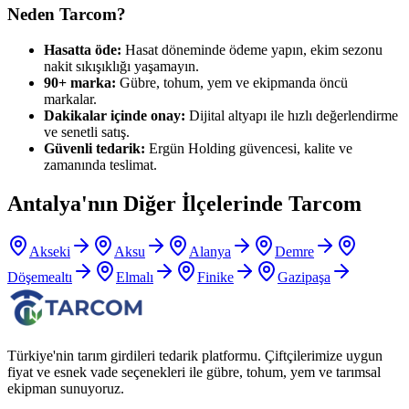
Neden Tarcom?
Hasatta öde:
Hasat döneminde ödeme yapın, ekim sezonu
nakit sıkışıklığı yaşamayın.
90+ marka:
Gübre, tohum, yem ve ekipmanda öncü
markalar.
Dakikalar içinde onay:
Dijital altyapı ile hızlı değerlendirme
ve senetli satış.
Güvenli tedarik:
Ergün Holding güvencesi, kalite ve
zamanında teslimat.
Antalya
'nın Diğer İlçelerinde Tarcom
Akseki
Aksu
Alanya
Demre
Döşemealtı
Elmalı
Finike
Gazipaşa
Türkiye'nin tarım girdileri tedarik platformu. Çiftçilerimize uygun
fiyat ve esnek vade seçenekleri ile gübre, tohum, yem ve tarımsal
ekipman sunuyoruz.