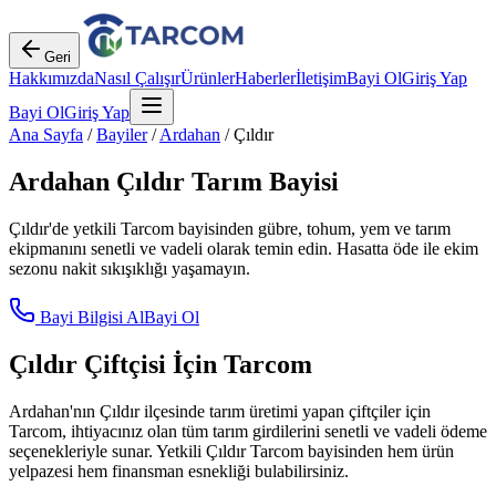
Geri
Hakkımızda
Nasıl Çalışır
Ürünler
Haberler
İletişim
Bayi Ol
Giriş Yap
Bayi Ol
Giriş Yap
Ana Sayfa
/
Bayiler
/
Ardahan
/
Çıldır
Ardahan
Çıldır
Tarım Bayisi
Çıldır
'de yetkili Tarcom bayisinden gübre, tohum, yem ve tarım
ekipmanını senetli ve vadeli olarak temin edin. Hasatta öde ile ekim
sezonu nakit sıkışıklığı yaşamayın.
Bayi Bilgisi Al
Bayi Ol
Çıldır
Çiftçisi İçin Tarcom
Ardahan
'nın
Çıldır
ilçesinde tarım üretimi yapan çiftçiler için
Tarcom, ihtiyacınız olan tüm tarım girdilerini senetli ve vadeli ödeme
seçenekleriyle sunar. Yetkili
Çıldır
Tarcom bayisinden hem ürün
yelpazesi hem finansman esnekliği bulabilirsiniz.