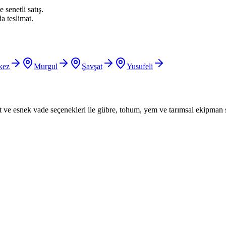
 senetli satış.
a teslimat.
kez
Murgul
Şavşat
Yusufeli
iyat ve esnek vade seçenekleri ile gübre, tohum, yem ve tarımsal ekipman