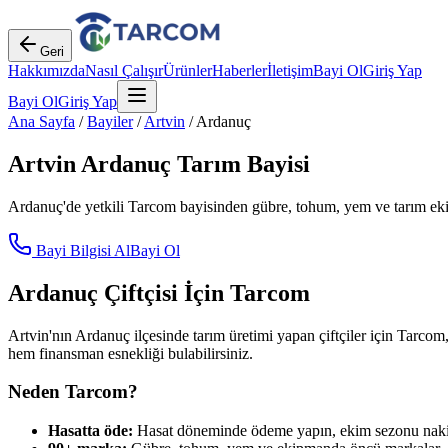
Geri
Hakkımızda
Nasıl Çalışır
Ürünler
Haberler
İletişim
Bayi Ol
Giriş Yap
Bayi Ol
Giriş Yap
Ana Sayfa
/
Bayiler
/
Artvin
/
Ardanuç
Artvin
Ardanuç
Tarım Bayisi
Ardanuç
'de yetkili Tarcom bayisinden gübre, tohum, yem ve tarım ekip
Bayi Bilgisi Al
Bayi Ol
Ardanuç
Çiftçisi İçin Tarcom
Artvin
'nın
Ardanuç
ilçesinde tarım üretimi yapan çiftçiler için Tarcom,
hem finansman esnekliği bulabilirsiniz.
Neden Tarcom?
Hasatta öde:
Hasat döneminde ödeme yapın, ekim sezonu nakit 