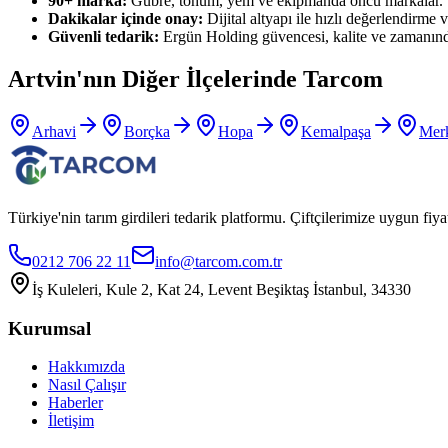
90+ marka:
Gübre, tohum, yem ve ekipmanda öncü markalar.
Dakikalar içinde onay:
Dijital altyapı ile hızlı değerlendirme ve
Güvenli tedarik:
Ergün Holding güvencesi, kalite ve zamanınd
Artvin
'nın Diğer İlçelerinde Tarcom
Arhavi
Borçka
Hopa
Kemalpaşa
Mer
Türkiye'nin tarım girdileri tedarik platformu. Çiftçilerimize uygun f
0212 706 22 11
info@tarcom.com.tr
İş Kuleleri, Kule 2, Kat 24, Levent Beşiktaş İstanbul, 34330
Kurumsal
Hakkımızda
Nasıl Çalışır
Haberler
İletişim