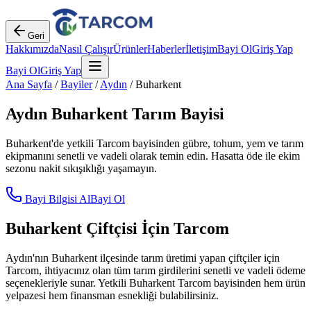
Geri
Hakkımızda
Nasıl Çalışır
Ürünler
Haberler
İletişim
Bayi Ol
Giriş Yap
Bayi Ol
Giriş Yap
Ana Sayfa
/
Bayiler
/
Aydın
/
Buharkent
Aydın
Buharkent
Tarım Bayisi
Buharkent
'de yetkili Tarcom bayisinden gübre, tohum, yem ve tarım
ekipmanını senetli ve vadeli olarak temin edin. Hasatta öde ile ekim
sezonu nakit sıkışıklığı yaşamayın.
Bayi Bilgisi Al
Bayi Ol
Buharkent
Çiftçisi İçin Tarcom
Aydın
'nın
Buharkent
ilçesinde tarım üretimi yapan çiftçiler için
Tarcom, ihtiyacınız olan tüm tarım girdilerini senetli ve vadeli ödeme
seçenekleriyle sunar. Yetkili
Buharkent
Tarcom bayisinden hem ürün
yelpazesi hem finansman esnekliği bulabilirsiniz.