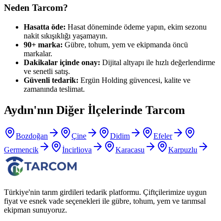
Neden Tarcom?
Hasatta öde:
Hasat döneminde ödeme yapın, ekim sezonu
nakit sıkışıklığı yaşamayın.
90+ marka:
Gübre, tohum, yem ve ekipmanda öncü
markalar.
Dakikalar içinde onay:
Dijital altyapı ile hızlı değerlendirme
ve senetli satış.
Güvenli tedarik:
Ergün Holding güvencesi, kalite ve
zamanında teslimat.
Aydın
'nın Diğer İlçelerinde Tarcom
Bozdoğan
Çine
Didim
Efeler
Germencik
İncirliova
Karacasu
Karpuzlu
Türkiye'nin tarım girdileri tedarik platformu. Çiftçilerimize uygun
fiyat ve esnek vade seçenekleri ile gübre, tohum, yem ve tarımsal
ekipman sunuyoruz.