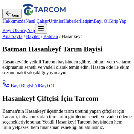
Geri
Hakkımızda
Nasıl Çalışır
Ürünler
Haberler
İletişim
Bayi Ol
Giriş Yap
Bayi Ol
Giriş Yap
Ana Sayfa
/
Bayiler
/
Batman
/
Hasankeyf
Batman
Hasankeyf
Tarım Bayisi
Hasankeyf
'de yetkili Tarcom bayisinden gübre, tohum, yem ve tarım
ekipmanını senetli ve vadeli olarak temin edin. Hasatta öde ile ekim
sezonu nakit sıkışıklığı yaşamayın.
Bayi Bilgisi Al
Bayi Ol
Hasankeyf
Çiftçisi İçin Tarcom
Batman
'nın
Hasankeyf
ilçesinde tarım üretimi yapan çiftçiler için
Tarcom, ihtiyacınız olan tüm tarım girdilerini senetli ve vadeli ödeme
seçenekleriyle sunar. Yetkili
Hasankeyf
Tarcom bayisinden hem
ürün yelpazesi hem finansman esnekliği bulabilirsiniz.