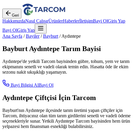
Geri
Hakkımızda
Nasıl Çalışır
Ürünler
Haberler
İletişim
Bayi Ol
Giriş Yap
Bayi Ol
Giriş Yap
Ana Sayfa
/
Bayiler
/
Bayburt
/
Aydıntepe
Bayburt
Aydıntepe
Tarım Bayisi
Aydıntepe
'de yetkili Tarcom bayisinden gübre, tohum, yem ve tarım
ekipmanını senetli ve vadeli olarak temin edin. Hasatta öde ile ekim
sezonu nakit sıkışıklığı yaşamayın.
Bayi Bilgisi Al
Bayi Ol
Aydıntepe
Çiftçisi İçin Tarcom
Bayburt
'nın
Aydıntepe
ilçesinde tarım üretimi yapan çiftçiler için
Tarcom, ihtiyacınız olan tüm tarım girdilerini senetli ve vadeli ödeme
seçenekleriyle sunar. Yetkili
Aydıntepe
Tarcom bayisinden hem ürün
yelpazesi hem finansman esnekliği bulabilirsiniz.