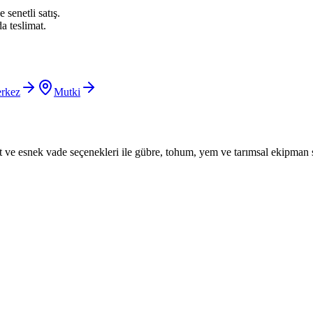
 senetli satış.
a teslimat.
rkez
Mutki
iyat ve esnek vade seçenekleri ile gübre, tohum, yem ve tarımsal ekipman