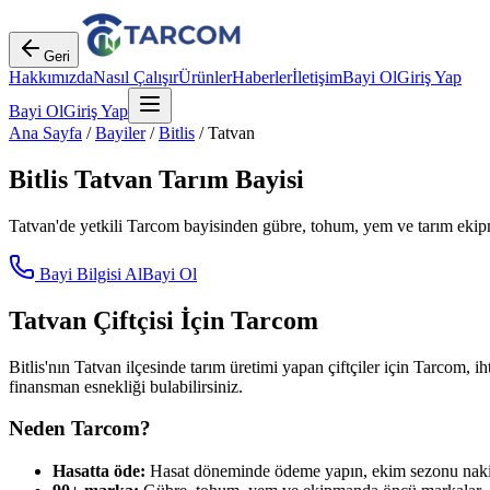
Geri
Hakkımızda
Nasıl Çalışır
Ürünler
Haberler
İletişim
Bayi Ol
Giriş Yap
Bayi Ol
Giriş Yap
Ana Sayfa
/
Bayiler
/
Bitlis
/
Tatvan
Bitlis
Tatvan
Tarım Bayisi
Tatvan
'de yetkili Tarcom bayisinden gübre, tohum, yem ve tarım ekipma
Bayi Bilgisi Al
Bayi Ol
Tatvan
Çiftçisi İçin Tarcom
Bitlis
'nın
Tatvan
ilçesinde tarım üretimi yapan çiftçiler için Tarcom, ih
finansman esnekliği bulabilirsiniz.
Neden Tarcom?
Hasatta öde:
Hasat döneminde ödeme yapın, ekim sezonu nakit 