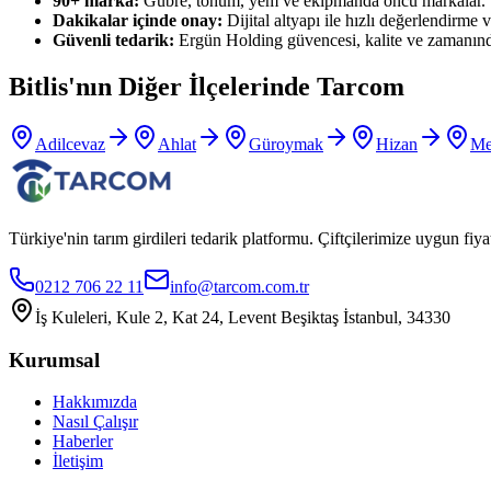
90+ marka:
Gübre, tohum, yem ve ekipmanda öncü markalar.
Dakikalar içinde onay:
Dijital altyapı ile hızlı değerlendirme ve
Güvenli tedarik:
Ergün Holding güvencesi, kalite ve zamanınd
Bitlis
'nın Diğer İlçelerinde Tarcom
Adilcevaz
Ahlat
Güroymak
Hizan
Me
Türkiye'nin tarım girdileri tedarik platformu. Çiftçilerimize uygun f
0212 706 22 11
info@tarcom.com.tr
İş Kuleleri, Kule 2, Kat 24, Levent Beşiktaş İstanbul, 34330
Kurumsal
Hakkımızda
Nasıl Çalışır
Haberler
İletişim