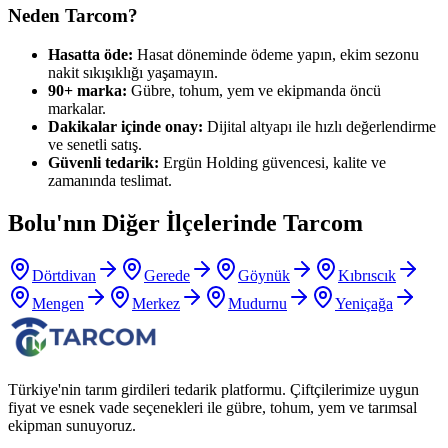
Neden Tarcom?
Hasatta öde:
Hasat döneminde ödeme yapın, ekim sezonu
nakit sıkışıklığı yaşamayın.
90+ marka:
Gübre, tohum, yem ve ekipmanda öncü
markalar.
Dakikalar içinde onay:
Dijital altyapı ile hızlı değerlendirme
ve senetli satış.
Güvenli tedarik:
Ergün Holding güvencesi, kalite ve
zamanında teslimat.
Bolu
'nın Diğer İlçelerinde Tarcom
Dörtdivan
Gerede
Göynük
Kıbrıscık
Mengen
Merkez
Mudurnu
Yeniçağa
Türkiye'nin tarım girdileri tedarik platformu. Çiftçilerimize uygun
fiyat ve esnek vade seçenekleri ile gübre, tohum, yem ve tarımsal
ekipman sunuyoruz.