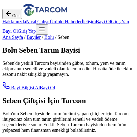
Geri
Hakkımızda
Nasıl Çalışır
Ürünler
Haberler
İletişim
Bayi Ol
Giriş Yap
Bayi Ol
Giriş Yap
Ana Sayfa
/
Bayiler
/
Bolu
/
Seben
Bolu
Seben
Tarım Bayisi
Seben
'de yetkili Tarcom bayisinden gübre, tohum, yem ve tarım
ekipmanını senetli ve vadeli olarak temin edin. Hasatta öde ile ekim
sezonu nakit sıkışıklığı yaşamayın.
Bayi Bilgisi Al
Bayi Ol
Seben
Çiftçisi İçin Tarcom
Bolu
'nın
Seben
ilçesinde tarım üretimi yapan çiftçiler için Tarcom,
ihtiyacınız olan tüm tarım girdilerini senetli ve vadeli ödeme
seçenekleriyle sunar. Yetkili
Seben
Tarcom bayisinden hem ürün
yelpazesi hem finansman esnekliği bulabilirsiniz.