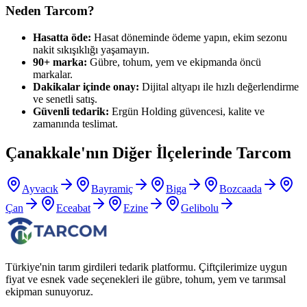
Neden Tarcom?
Hasatta öde:
Hasat döneminde ödeme yapın, ekim sezonu
nakit sıkışıklığı yaşamayın.
90+ marka:
Gübre, tohum, yem ve ekipmanda öncü
markalar.
Dakikalar içinde onay:
Dijital altyapı ile hızlı değerlendirme
ve senetli satış.
Güvenli tedarik:
Ergün Holding güvencesi, kalite ve
zamanında teslimat.
Çanakkale
'nın Diğer İlçelerinde Tarcom
Ayvacık
Bayramiç
Biga
Bozcaada
Çan
Eceabat
Ezine
Gelibolu
Türkiye'nin tarım girdileri tedarik platformu. Çiftçilerimize uygun
fiyat ve esnek vade seçenekleri ile gübre, tohum, yem ve tarımsal
ekipman sunuyoruz.