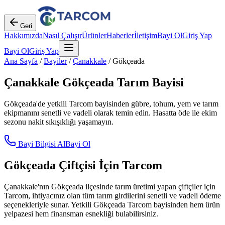
Geri
Hakkımızda
Nasıl Çalışır
Ürünler
Haberler
İletişim
Bayi Ol
Giriş Yap
Bayi Ol
Giriş Yap
Ana Sayfa
/
Bayiler
/
Çanakkale
/
Gökçeada
Çanakkale
Gökçeada
Tarım Bayisi
Gökçeada
'de yetkili Tarcom bayisinden gübre, tohum, yem ve tarım
ekipmanını senetli ve vadeli olarak temin edin. Hasatta öde ile ekim
sezonu nakit sıkışıklığı yaşamayın.
Bayi Bilgisi Al
Bayi Ol
Gökçeada
Çiftçisi İçin Tarcom
Çanakkale
'nın
Gökçeada
ilçesinde tarım üretimi yapan çiftçiler için
Tarcom, ihtiyacınız olan tüm tarım girdilerini senetli ve vadeli ödeme
seçenekleriyle sunar. Yetkili
Gökçeada
Tarcom bayisinden hem ürün
yelpazesi hem finansman esnekliği bulabilirsiniz.