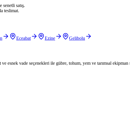
 senetli satış.
a teslimat.
n
Eceabat
Ezine
Gelibolu
iyat ve esnek vade seçenekleri ile gübre, tohum, yem ve tarımsal ekipman