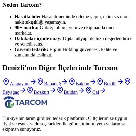
Neden Tarcom?
Hasatta öde:
Hasat döneminde ödeme yapın, ekim sezonu
nakit sıkışıklığı yaşamayın.
90+ marka:
Gübre, tohum, yem ve ekipmanda öncü
markalar.
Dakikalar içinde onay:
Dijital altyapı ile hızlı değerlendirme
ve senetli satış.
Güvenli tedarik:
Ergün Holding güvencesi, kalite ve
zamanında teslimat.
Denizli
'nın Diğer İlçelerinde Tarcom
Acıpayam
Babadağ
Baklan
Bekilli
Beyağaç
Bozkurt
Buldan
Çal
Türkiye'nin tarım girdileri tedarik platformu. Çiftçilerimize uygun
fiyat ve esnek vade seçenekleri ile gübre, tohum, yem ve tarımsal
ekipman sunuyoruz.