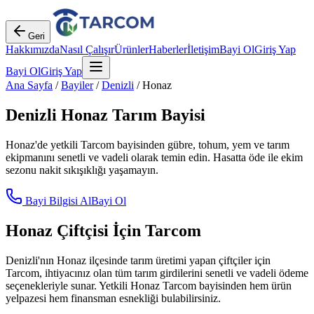
Geri
Hakkımızda
Nasıl Çalışır
Ürünler
Haberler
İletişim
Bayi Ol
Giriş Yap
Bayi Ol
Giriş Yap
Ana Sayfa
/
Bayiler
/
Denizli
/
Honaz
Denizli
Honaz
Tarım Bayisi
Honaz
'de yetkili Tarcom bayisinden gübre, tohum, yem ve tarım
ekipmanını senetli ve vadeli olarak temin edin. Hasatta öde ile ekim
sezonu nakit sıkışıklığı yaşamayın.
Bayi Bilgisi Al
Bayi Ol
Honaz
Çiftçisi İçin Tarcom
Denizli
'nın
Honaz
ilçesinde tarım üretimi yapan çiftçiler için
Tarcom, ihtiyacınız olan tüm tarım girdilerini senetli ve vadeli ödeme
seçenekleriyle sunar. Yetkili
Honaz
Tarcom bayisinden hem ürün
yelpazesi hem finansman esnekliği bulabilirsiniz.