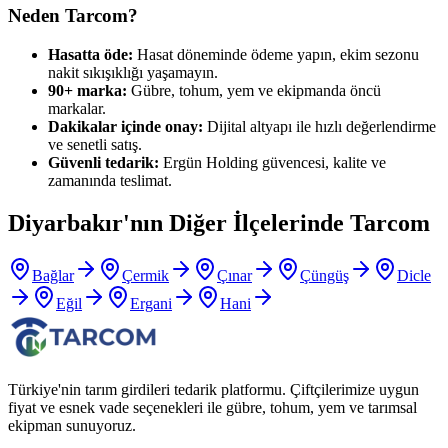
Neden Tarcom?
Hasatta öde:
Hasat döneminde ödeme yapın, ekim sezonu
nakit sıkışıklığı yaşamayın.
90+ marka:
Gübre, tohum, yem ve ekipmanda öncü
markalar.
Dakikalar içinde onay:
Dijital altyapı ile hızlı değerlendirme
ve senetli satış.
Güvenli tedarik:
Ergün Holding güvencesi, kalite ve
zamanında teslimat.
Diyarbakır
'nın Diğer İlçelerinde Tarcom
Bağlar
Çermik
Çınar
Çüngüş
Dicle
Eğil
Ergani
Hani
Türkiye'nin tarım girdileri tedarik platformu. Çiftçilerimize uygun
fiyat ve esnek vade seçenekleri ile gübre, tohum, yem ve tarımsal
ekipman sunuyoruz.