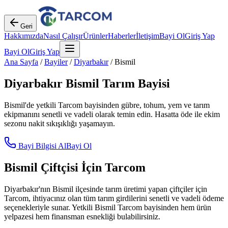
Geri
Hakkımızda
Nasıl Çalışır
Ürünler
Haberler
İletişim
Bayi Ol
Giriş Yap
Bayi Ol
Giriş Yap
Ana Sayfa
/
Bayiler
/
Diyarbakır
/
Bismil
Diyarbakır
Bismil
Tarım Bayisi
Bismil
'de yetkili Tarcom bayisinden gübre, tohum, yem ve tarım
ekipmanını senetli ve vadeli olarak temin edin. Hasatta öde ile ekim
sezonu nakit sıkışıklığı yaşamayın.
Bayi Bilgisi Al
Bayi Ol
Bismil
Çiftçisi İçin Tarcom
Diyarbakır
'nın
Bismil
ilçesinde tarım üretimi yapan çiftçiler için
Tarcom, ihtiyacınız olan tüm tarım girdilerini senetli ve vadeli ödeme
seçenekleriyle sunar. Yetkili
Bismil
Tarcom bayisinden hem ürün
yelpazesi hem finansman esnekliği bulabilirsiniz.