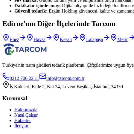
90+ marka:
Gübre, tohum, yem ve ekipmanda öncü markalar.
Dakikalar içinde onay:
Dijital altyapı ile hızlı değerlendirme ve
Güvenli tedarik:
Ergün Holding güvencesi, kalite ve zamanınd
Edirne
'nın Diğer İlçelerinde Tarcom
Enez
Havsa
Keşan
Lalapaşa
Meriç
Türkiye'nin tarım girdileri tedarik platformu. Çiftçilerimize uygun f
0212 706 22 11
info@tarcom.com.tr
İş Kuleleri, Kule 2, Kat 24, Levent Beşiktaş İstanbul, 34330
Kurumsal
Hakkımızda
Nasıl Çalışır
Haberler
İletişim