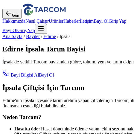
Geri
Hakkımızda
Nasıl Çalışır
Ürünler
Haberler
İletişim
Bayi Ol
Giriş Yap
Bayi Ol
Giriş Yap
Ana Sayfa
/
Bayiler
/
Edirne
/
İpsala
Edirne
İpsala
Tarım Bayisi
İpsala
'de yetkili Tarcom bayisinden gübre, tohum, yem ve tarım ekipman
Bayi Bilgisi Al
Bayi Ol
İpsala
Çiftçisi İçin Tarcom
Edirne
'nın
İpsala
ilçesinde tarım üretimi yapan çiftçiler için Tarcom, i
finansman esnekliği bulabilirsiniz.
Neden Tarcom?
Hasatta öde:
Hasat döneminde ödeme yapın, ekim sezonu nakit 