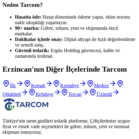
Neden Tarcom?
Hasatta öde:
Hasat döneminde ödeme yapın, ekim sezonu
nakit sıkışıklığı yaşamayın.
90+ marka:
Gübre, tohum, yem ve ekipmanda öncü
markalar.
Dakikalar içinde onay:
Dijital altyapı ile hızlı değerlendirme
ve senetli satış.
Güvenli tedarik:
Ergün Holding güvencesi, kalite ve
zamanında teslimat.
Erzincan
'nın Diğer İlçelerinde Tarcom
İliç
Kemah
Kemaliye
Merkez
Otlukbeli
Refahiye
Tercan
Üzümlü
Türkiye'nin tarım girdileri tedarik platformu. Çiftçilerimize uygun
fiyat ve esnek vade seçenekleri ile gübre, tohum, yem ve tarımsal
ekipman sunuyoruz.