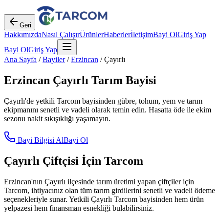
Geri
Hakkımızda
Nasıl Çalışır
Ürünler
Haberler
İletişim
Bayi Ol
Giriş Yap
Bayi Ol
Giriş Yap
Ana Sayfa
/
Bayiler
/
Erzincan
/
Çayırlı
Erzincan
Çayırlı
Tarım Bayisi
Çayırlı
'de yetkili Tarcom bayisinden gübre, tohum, yem ve tarım
ekipmanını senetli ve vadeli olarak temin edin. Hasatta öde ile ekim
sezonu nakit sıkışıklığı yaşamayın.
Bayi Bilgisi Al
Bayi Ol
Çayırlı
Çiftçisi İçin Tarcom
Erzincan
'nın
Çayırlı
ilçesinde tarım üretimi yapan çiftçiler için
Tarcom, ihtiyacınız olan tüm tarım girdilerini senetli ve vadeli ödeme
seçenekleriyle sunar. Yetkili
Çayırlı
Tarcom bayisinden hem ürün
yelpazesi hem finansman esnekliği bulabilirsiniz.