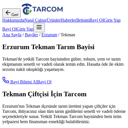
Geri
Hakkımızda
Nasıl Çalışır
Ürünler
Haberler
İletişim
Bayi Ol
Giriş Yap
Bayi Ol
Giriş Yap
Ana Sayfa
/
Bayiler
/
Erzurum
/
Tekman
Erzurum
Tekman
Tarım Bayisi
Tekman
'de yetkili Tarcom bayisinden gübre, tohum, yem ve tarım
ekipmanını senetli ve vadeli olarak temin edin. Hasatta öde ile ekim
sezonu nakit sıkışıklığı yaşamayın.
Bayi Bilgisi Al
Bayi Ol
Tekman
Çiftçisi İçin Tarcom
Erzurum
'nın
Tekman
ilçesinde tarım üretimi yapan çiftçiler için
Tarcom, ihtiyacınız olan tüm tarım girdilerini senetli ve vadeli ödeme
seçenekleriyle sunar. Yetkili
Tekman
Tarcom bayisinden hem ürün
yelpazesi hem finansman esnekliği bulabilirsiniz.