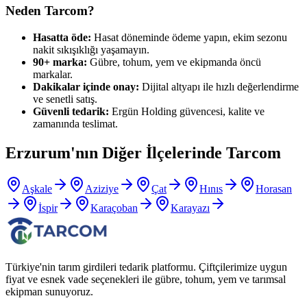
Neden Tarcom?
Hasatta öde:
Hasat döneminde ödeme yapın, ekim sezonu
nakit sıkışıklığı yaşamayın.
90+ marka:
Gübre, tohum, yem ve ekipmanda öncü
markalar.
Dakikalar içinde onay:
Dijital altyapı ile hızlı değerlendirme
ve senetli satış.
Güvenli tedarik:
Ergün Holding güvencesi, kalite ve
zamanında teslimat.
Erzurum
'nın Diğer İlçelerinde Tarcom
Aşkale
Aziziye
Çat
Hınıs
Horasan
İspir
Karaçoban
Karayazı
Türkiye'nin tarım girdileri tedarik platformu. Çiftçilerimize uygun
fiyat ve esnek vade seçenekleri ile gübre, tohum, yem ve tarımsal
ekipman sunuyoruz.