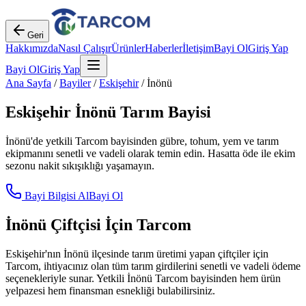
Geri
Hakkımızda
Nasıl Çalışır
Ürünler
Haberler
İletişim
Bayi Ol
Giriş Yap
Bayi Ol
Giriş Yap
Ana Sayfa
/
Bayiler
/
Eskişehir
/
İnönü
Eskişehir
İnönü
Tarım Bayisi
İnönü
'de yetkili Tarcom bayisinden gübre, tohum, yem ve tarım
ekipmanını senetli ve vadeli olarak temin edin. Hasatta öde ile ekim
sezonu nakit sıkışıklığı yaşamayın.
Bayi Bilgisi Al
Bayi Ol
İnönü
Çiftçisi İçin Tarcom
Eskişehir
'nın
İnönü
ilçesinde tarım üretimi yapan çiftçiler için
Tarcom, ihtiyacınız olan tüm tarım girdilerini senetli ve vadeli ödeme
seçenekleriyle sunar. Yetkili
İnönü
Tarcom bayisinden hem ürün
yelpazesi hem finansman esnekliği bulabilirsiniz.