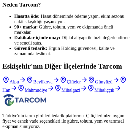
Neden Tarcom?
Hasatta öde:
Hasat döneminde ödeme yapın, ekim sezonu
nakit sıkışıklığı yaşamayın.
90+ marka:
Gübre, tohum, yem ve ekipmanda öncü
markalar.
Dakikalar içinde onay:
Dijital altyapı ile hızlı değerlendirme
ve senetli satış.
Güvenli tedarik:
Ergün Holding güvencesi, kalite ve
zamanında teslimat.
Eskişehir
'nın Diğer İlçelerinde Tarcom
Alpu
Beylikova
Çifteler
Günyüzü
Han
Mahmudiye
Mihalgazi
Mihalıççık
Türkiye'nin tarım girdileri tedarik platformu. Çiftçilerimize uygun
fiyat ve esnek vade seçenekleri ile gübre, tohum, yem ve tarımsal
ekipman sunuyoruz.