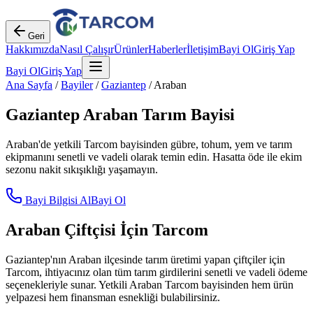
Geri
Hakkımızda
Nasıl Çalışır
Ürünler
Haberler
İletişim
Bayi Ol
Giriş Yap
Bayi Ol
Giriş Yap
Ana Sayfa
/
Bayiler
/
Gaziantep
/
Araban
Gaziantep
Araban
Tarım Bayisi
Araban
'de yetkili Tarcom bayisinden gübre, tohum, yem ve tarım
ekipmanını senetli ve vadeli olarak temin edin. Hasatta öde ile ekim
sezonu nakit sıkışıklığı yaşamayın.
Bayi Bilgisi Al
Bayi Ol
Araban
Çiftçisi İçin Tarcom
Gaziantep
'nın
Araban
ilçesinde tarım üretimi yapan çiftçiler için
Tarcom, ihtiyacınız olan tüm tarım girdilerini senetli ve vadeli ödeme
seçenekleriyle sunar. Yetkili
Araban
Tarcom bayisinden hem ürün
yelpazesi hem finansman esnekliği bulabilirsiniz.