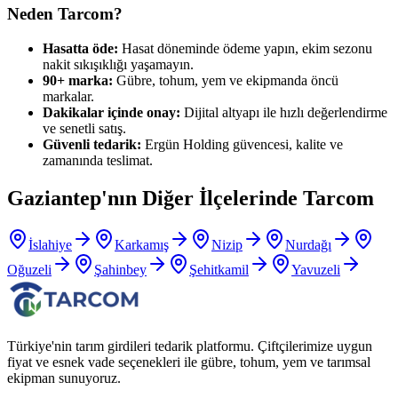
Neden Tarcom?
Hasatta öde:
Hasat döneminde ödeme yapın, ekim sezonu
nakit sıkışıklığı yaşamayın.
90+ marka:
Gübre, tohum, yem ve ekipmanda öncü
markalar.
Dakikalar içinde onay:
Dijital altyapı ile hızlı değerlendirme
ve senetli satış.
Güvenli tedarik:
Ergün Holding güvencesi, kalite ve
zamanında teslimat.
Gaziantep
'nın Diğer İlçelerinde Tarcom
İslahiye
Karkamış
Nizip
Nurdağı
Oğuzeli
Şahinbey
Şehitkamil
Yavuzeli
Türkiye'nin tarım girdileri tedarik platformu. Çiftçilerimize uygun
fiyat ve esnek vade seçenekleri ile gübre, tohum, yem ve tarımsal
ekipman sunuyoruz.