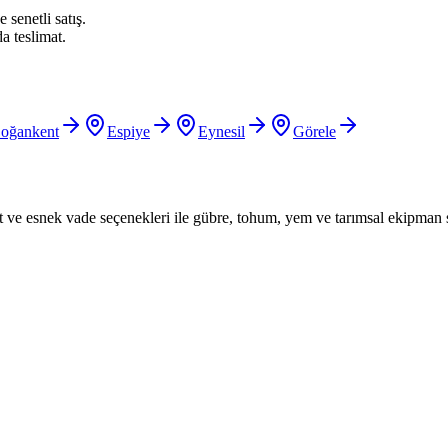
 senetli satış.
a teslimat.
oğankent
Espiye
Eynesil
Görele
iyat ve esnek vade seçenekleri ile gübre, tohum, yem ve tarımsal ekipman