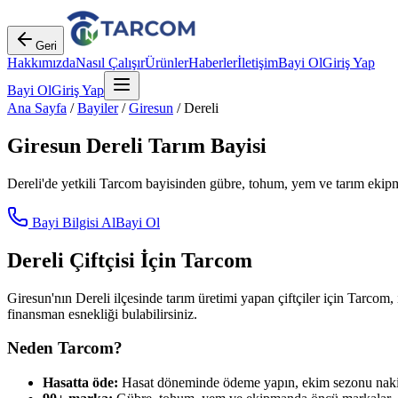
Geri
Hakkımızda
Nasıl Çalışır
Ürünler
Haberler
İletişim
Bayi Ol
Giriş Yap
Bayi Ol
Giriş Yap
Ana Sayfa
/
Bayiler
/
Giresun
/
Dereli
Giresun
Dereli
Tarım Bayisi
Dereli
'de yetkili Tarcom bayisinden gübre, tohum, yem ve tarım ekipma
Bayi Bilgisi Al
Bayi Ol
Dereli
Çiftçisi İçin Tarcom
Giresun
'nın
Dereli
ilçesinde tarım üretimi yapan çiftçiler için Tarcom, 
finansman esnekliği bulabilirsiniz.
Neden Tarcom?
Hasatta öde:
Hasat döneminde ödeme yapın, ekim sezonu nakit 