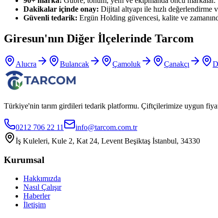
90+ marka:
Gübre, tohum, yem ve ekipmanda öncü markalar.
Dakikalar içinde onay:
Dijital altyapı ile hızlı değerlendirme ve
Güvenli tedarik:
Ergün Holding güvencesi, kalite ve zamanınd
Giresun
'nın Diğer İlçelerinde Tarcom
Alucra
Bulancak
Çamoluk
Çanakçı
D
Türkiye'nin tarım girdileri tedarik platformu. Çiftçilerimize uygun f
0212 706 22 11
info@tarcom.com.tr
İş Kuleleri, Kule 2, Kat 24, Levent Beşiktaş İstanbul, 34330
Kurumsal
Hakkımızda
Nasıl Çalışır
Haberler
İletişim