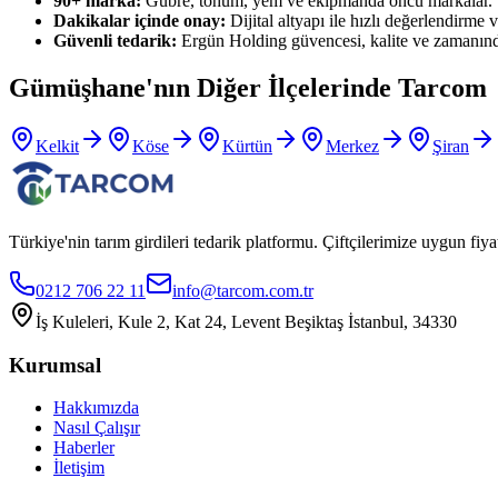
90+ marka:
Gübre, tohum, yem ve ekipmanda öncü markalar.
Dakikalar içinde onay:
Dijital altyapı ile hızlı değerlendirme ve
Güvenli tedarik:
Ergün Holding güvencesi, kalite ve zamanınd
Gümüşhane
'nın Diğer İlçelerinde Tarcom
Kelkit
Köse
Kürtün
Merkez
Şiran
Türkiye'nin tarım girdileri tedarik platformu. Çiftçilerimize uygun f
0212 706 22 11
info@tarcom.com.tr
İş Kuleleri, Kule 2, Kat 24, Levent Beşiktaş İstanbul, 34330
Kurumsal
Hakkımızda
Nasıl Çalışır
Haberler
İletişim