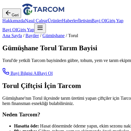
Geri
Hakkımızda
Nasıl Çalışır
Ürünler
Haberler
İletişim
Bayi Ol
Giriş Yap
Bayi Ol
Giriş Yap
Ana Sayfa
/
Bayiler
/
Gümüşhane
/
Torul
Gümüşhane
Torul
Tarım Bayisi
Torul
'de yetkili Tarcom bayisinden gübre, tohum, yem ve tarım ekipman
Bayi Bilgisi Al
Bayi Ol
Torul
Çiftçisi İçin Tarcom
Gümüşhane
'nın
Torul
ilçesinde tarım üretimi yapan çiftçiler için Tarc
hem finansman esnekliği bulabilirsiniz.
Neden Tarcom?
Hasatta öde:
Hasat döneminde ödeme yapın, ekim sezonu nakit 