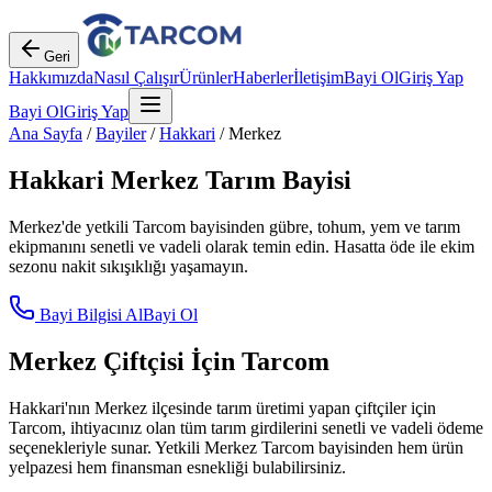
Geri
Hakkımızda
Nasıl Çalışır
Ürünler
Haberler
İletişim
Bayi Ol
Giriş Yap
Bayi Ol
Giriş Yap
Ana Sayfa
/
Bayiler
/
Hakkari
/
Merkez
Hakkari
Merkez
Tarım Bayisi
Merkez
'de yetkili Tarcom bayisinden gübre, tohum, yem ve tarım
ekipmanını senetli ve vadeli olarak temin edin. Hasatta öde ile ekim
sezonu nakit sıkışıklığı yaşamayın.
Bayi Bilgisi Al
Bayi Ol
Merkez
Çiftçisi İçin Tarcom
Hakkari
'nın
Merkez
ilçesinde tarım üretimi yapan çiftçiler için
Tarcom, ihtiyacınız olan tüm tarım girdilerini senetli ve vadeli ödeme
seçenekleriyle sunar. Yetkili
Merkez
Tarcom bayisinden hem ürün
yelpazesi hem finansman esnekliği bulabilirsiniz.