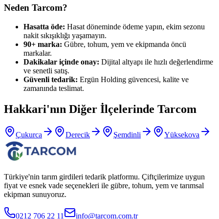
Neden Tarcom?
Hasatta öde:
Hasat döneminde ödeme yapın, ekim sezonu
nakit sıkışıklığı yaşamayın.
90+ marka:
Gübre, tohum, yem ve ekipmanda öncü
markalar.
Dakikalar içinde onay:
Dijital altyapı ile hızlı değerlendirme
ve senetli satış.
Güvenli tedarik:
Ergün Holding güvencesi, kalite ve
zamanında teslimat.
Hakkari
'nın Diğer İlçelerinde Tarcom
Çukurca
Derecik
Şemdinli
Yüksekova
Türkiye'nin tarım girdileri tedarik platformu. Çiftçilerimize uygun
fiyat ve esnek vade seçenekleri ile gübre, tohum, yem ve tarımsal
ekipman sunuyoruz.
0212 706 22 11
info@tarcom.com.tr