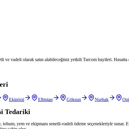
i ve vadeli olarak satın alabileceğiniz yetkili Tarcom bayileri. Hasatta
eri
Ekinözü
Elbistan
Göksun
Nurhak
Oni
si Tedariki
bre, tohum, yem ve ekipmanı senetli-vadeli ödeme seçenekleriyle sunar. 
ine sahip olur.