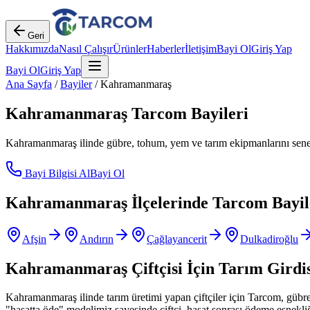
Geri
Hakkımızda
Nasıl Çalışır
Ürünler
Haberler
İletişim
Bayi Ol
Giriş Yap
Bayi Ol
Giriş Yap
Ana Sayfa
/
Bayiler
/
Kahramanmaraş
Kahramanmaraş
Tarcom Bayileri
Kahramanmaraş
ilinde gübre, tohum, yem ve tarım ekipmanlarını senetl
Bayi Bilgisi Al
Bayi Ol
Kahramanmaraş
İlçelerinde Tarcom Bayil
Afşin
Andırın
Çağlayancerit
Dulkadiroğlu
Kahramanmaraş
Çiftçisi İçin Tarım Girdi
Kahramanmaraş
ilinde tarım üretimi yapan çiftçiler için Tarcom, gü
"hasatta öde" modelimiz sayesinde çiftçi, hasat sonrası ödeme esnekliğ