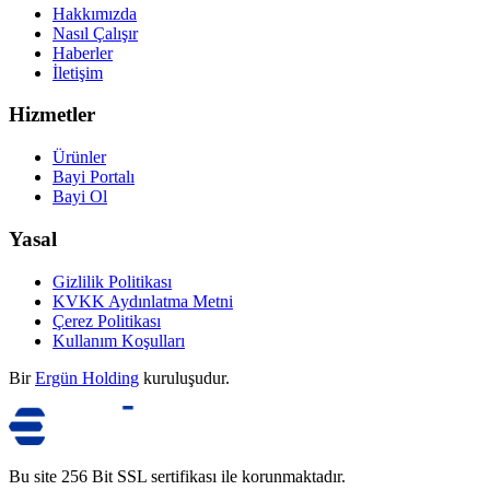
Hakkımızda
Nasıl Çalışır
Haberler
İletişim
Hizmetler
Ürünler
Bayi Portalı
Bayi Ol
Yasal
Gizlilik Politikası
KVKK Aydınlatma Metni
Çerez Politikası
Kullanım Koşulları
Bir
Ergün Holding
kuruluşudur.
Bu site 256 Bit SSL sertifikası ile korunmaktadır.