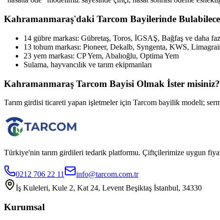
Kahramanmaraş
'daki Tarcom Bayilerinde Bulabilece
14 gübre markası: Gübretaş, Toros, İGSAŞ, Bağfaş ve daha faz
13 tohum markası: Pioneer, Dekalb, Syngenta, KWS, Limagrai
23 yem markası: CP Yem, Abalıoğlu, Optima Yem
Sulama, hayvancılık ve tarım ekipmanları
Kahramanmaraş
Tarcom Bayisi Olmak İster misiniz?
Tarım girdisi ticareti yapan işletmeler için Tarcom bayilik modeli; serm
Türkiye'nin tarım girdileri tedarik platformu. Çiftçilerimize uygun f
0212 706 22 11
info@tarcom.com.tr
İş Kuleleri, Kule 2, Kat 24, Levent Beşiktaş İstanbul, 34330
Kurumsal