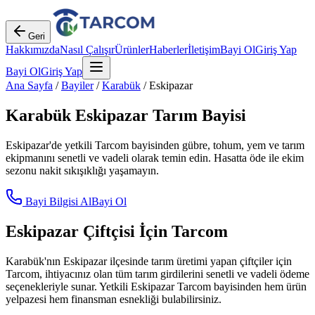
Geri
Hakkımızda
Nasıl Çalışır
Ürünler
Haberler
İletişim
Bayi Ol
Giriş Yap
Bayi Ol
Giriş Yap
Ana Sayfa
/
Bayiler
/
Karabük
/
Eskipazar
Karabük
Eskipazar
Tarım Bayisi
Eskipazar
'de yetkili Tarcom bayisinden gübre, tohum, yem ve tarım
ekipmanını senetli ve vadeli olarak temin edin. Hasatta öde ile ekim
sezonu nakit sıkışıklığı yaşamayın.
Bayi Bilgisi Al
Bayi Ol
Eskipazar
Çiftçisi İçin Tarcom
Karabük
'nın
Eskipazar
ilçesinde tarım üretimi yapan çiftçiler için
Tarcom, ihtiyacınız olan tüm tarım girdilerini senetli ve vadeli ödeme
seçenekleriyle sunar. Yetkili
Eskipazar
Tarcom bayisinden hem ürün
yelpazesi hem finansman esnekliği bulabilirsiniz.