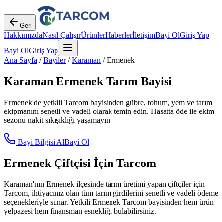
Geri
Hakkımızda
Nasıl Çalışır
Ürünler
Haberler
İletişim
Bayi Ol
Giriş Yap
Bayi Ol
Giriş Yap
Ana Sayfa
/
Bayiler
/
Karaman
/
Ermenek
Karaman
Ermenek
Tarım Bayisi
Ermenek
'de yetkili Tarcom bayisinden gübre, tohum, yem ve tarım
ekipmanını senetli ve vadeli olarak temin edin. Hasatta öde ile ekim
sezonu nakit sıkışıklığı yaşamayın.
Bayi Bilgisi Al
Bayi Ol
Ermenek
Çiftçisi İçin Tarcom
Karaman
'nın
Ermenek
ilçesinde tarım üretimi yapan çiftçiler için
Tarcom, ihtiyacınız olan tüm tarım girdilerini senetli ve vadeli ödeme
seçenekleriyle sunar. Yetkili
Ermenek
Tarcom bayisinden hem ürün
yelpazesi hem finansman esnekliği bulabilirsiniz.