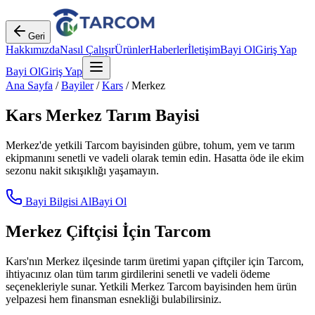
Geri
Hakkımızda
Nasıl Çalışır
Ürünler
Haberler
İletişim
Bayi Ol
Giriş Yap
Bayi Ol
Giriş Yap
Ana Sayfa
/
Bayiler
/
Kars
/
Merkez
Kars
Merkez
Tarım Bayisi
Merkez
'de yetkili Tarcom bayisinden gübre, tohum, yem ve tarım
ekipmanını senetli ve vadeli olarak temin edin. Hasatta öde ile ekim
sezonu nakit sıkışıklığı yaşamayın.
Bayi Bilgisi Al
Bayi Ol
Merkez
Çiftçisi İçin Tarcom
Kars
'nın
Merkez
ilçesinde tarım üretimi yapan çiftçiler için Tarcom,
ihtiyacınız olan tüm tarım girdilerini senetli ve vadeli ödeme
seçenekleriyle sunar. Yetkili
Merkez
Tarcom bayisinden hem ürün
yelpazesi hem finansman esnekliği bulabilirsiniz.