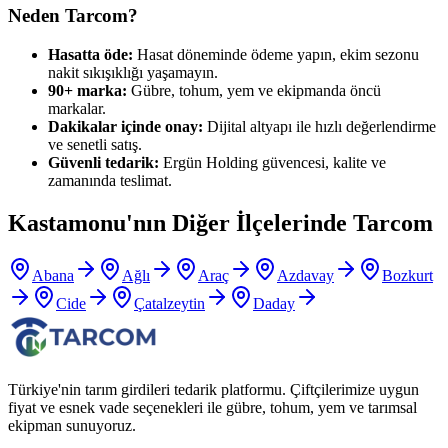
Neden Tarcom?
Hasatta öde:
Hasat döneminde ödeme yapın, ekim sezonu
nakit sıkışıklığı yaşamayın.
90+ marka:
Gübre, tohum, yem ve ekipmanda öncü
markalar.
Dakikalar içinde onay:
Dijital altyapı ile hızlı değerlendirme
ve senetli satış.
Güvenli tedarik:
Ergün Holding güvencesi, kalite ve
zamanında teslimat.
Kastamonu
'nın Diğer İlçelerinde Tarcom
Abana
Ağlı
Araç
Azdavay
Bozkurt
Cide
Çatalzeytin
Daday
Türkiye'nin tarım girdileri tedarik platformu. Çiftçilerimize uygun
fiyat ve esnek vade seçenekleri ile gübre, tohum, yem ve tarımsal
ekipman sunuyoruz.