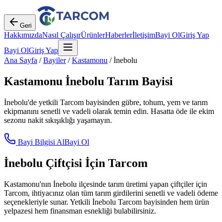
Geri
Hakkımızda
Nasıl Çalışır
Ürünler
Haberler
İletişim
Bayi Ol
Giriş Yap
Bayi Ol
Giriş Yap
Ana Sayfa
/
Bayiler
/
Kastamonu
/
İnebolu
Kastamonu
İnebolu
Tarım Bayisi
İnebolu
'de yetkili Tarcom bayisinden gübre, tohum, yem ve tarım
ekipmanını senetli ve vadeli olarak temin edin. Hasatta öde ile ekim
sezonu nakit sıkışıklığı yaşamayın.
Bayi Bilgisi Al
Bayi Ol
İnebolu
Çiftçisi İçin Tarcom
Kastamonu
'nın
İnebolu
ilçesinde tarım üretimi yapan çiftçiler için
Tarcom, ihtiyacınız olan tüm tarım girdilerini senetli ve vadeli ödeme
seçenekleriyle sunar. Yetkili
İnebolu
Tarcom bayisinden hem ürün
yelpazesi hem finansman esnekliği bulabilirsiniz.