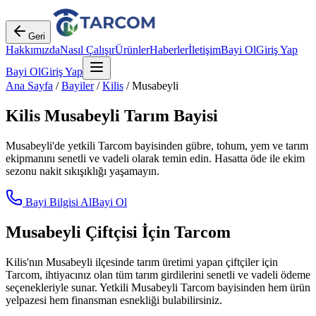
Geri
Hakkımızda
Nasıl Çalışır
Ürünler
Haberler
İletişim
Bayi Ol
Giriş Yap
Bayi Ol
Giriş Yap
Ana Sayfa
/
Bayiler
/
Kilis
/
Musabeyli
Kilis
Musabeyli
Tarım Bayisi
Musabeyli
'de yetkili Tarcom bayisinden gübre, tohum, yem ve tarım
ekipmanını senetli ve vadeli olarak temin edin. Hasatta öde ile ekim
sezonu nakit sıkışıklığı yaşamayın.
Bayi Bilgisi Al
Bayi Ol
Musabeyli
Çiftçisi İçin Tarcom
Kilis
'nın
Musabeyli
ilçesinde tarım üretimi yapan çiftçiler için
Tarcom, ihtiyacınız olan tüm tarım girdilerini senetli ve vadeli ödeme
seçenekleriyle sunar. Yetkili
Musabeyli
Tarcom bayisinden hem ürün
yelpazesi hem finansman esnekliği bulabilirsiniz.