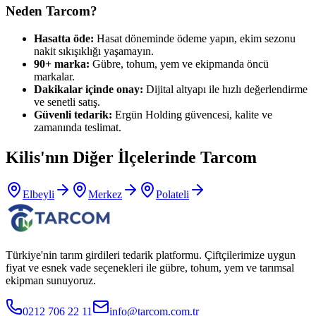
Neden Tarcom?
Hasatta öde:
Hasat döneminde ödeme yapın, ekim sezonu
nakit sıkışıklığı yaşamayın.
90+ marka:
Gübre, tohum, yem ve ekipmanda öncü
markalar.
Dakikalar içinde onay:
Dijital altyapı ile hızlı değerlendirme
ve senetli satış.
Güvenli tedarik:
Ergün Holding güvencesi, kalite ve
zamanında teslimat.
Kilis
'nın Diğer İlçelerinde Tarcom
Elbeyli
Merkez
Polateli
Türkiye'nin tarım girdileri tedarik platformu. Çiftçilerimize uygun
fiyat ve esnek vade seçenekleri ile gübre, tohum, yem ve tarımsal
ekipman sunuyoruz.
0212 706 22 11
info@tarcom.com.tr