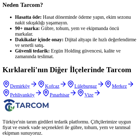
Neden Tarcom?
Hasatta öde:
Hasat döneminde ödeme yapın, ekim sezonu
nakit sıkışıklığı yaşamayın.
90+ marka:
Gübre, tohum, yem ve ekipmanda öncü
markalar.
Dakikalar içinde onay:
Dijital altyapı ile hızlı değerlendirme
ve senetli satış.
Güvenli tedarik:
Ergün Holding güvencesi, kalite ve
zamanında teslimat.
Kırklareli
'nın Diğer İlçelerinde Tarcom
Demirköy
Kofçaz
Lüleburgaz
Merkez
Pehlivanköy
Pınarhisar
Vize
Türkiye'nin tarım girdileri tedarik platformu. Çiftçilerimize uygun
fiyat ve esnek vade seçenekleri ile gübre, tohum, yem ve tarımsal
ekipman sunuyoruz.