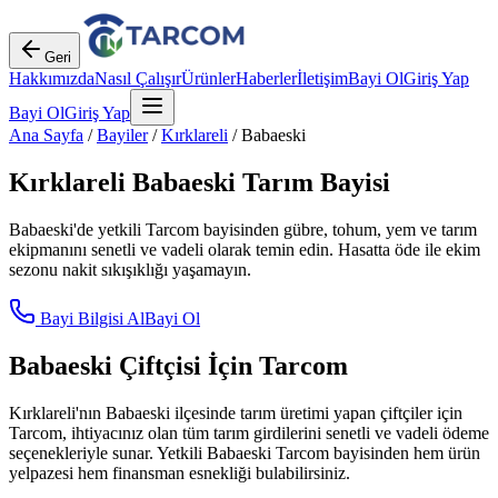
Geri
Hakkımızda
Nasıl Çalışır
Ürünler
Haberler
İletişim
Bayi Ol
Giriş Yap
Bayi Ol
Giriş Yap
Ana Sayfa
/
Bayiler
/
Kırklareli
/
Babaeski
Kırklareli
Babaeski
Tarım Bayisi
Babaeski
'de yetkili Tarcom bayisinden gübre, tohum, yem ve tarım
ekipmanını senetli ve vadeli olarak temin edin. Hasatta öde ile ekim
sezonu nakit sıkışıklığı yaşamayın.
Bayi Bilgisi Al
Bayi Ol
Babaeski
Çiftçisi İçin Tarcom
Kırklareli
'nın
Babaeski
ilçesinde tarım üretimi yapan çiftçiler için
Tarcom, ihtiyacınız olan tüm tarım girdilerini senetli ve vadeli ödeme
seçenekleriyle sunar. Yetkili
Babaeski
Tarcom bayisinden hem ürün
yelpazesi hem finansman esnekliği bulabilirsiniz.