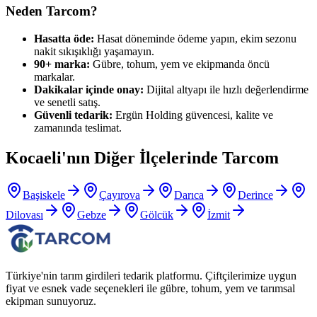
Neden Tarcom?
Hasatta öde:
Hasat döneminde ödeme yapın, ekim sezonu
nakit sıkışıklığı yaşamayın.
90+ marka:
Gübre, tohum, yem ve ekipmanda öncü
markalar.
Dakikalar içinde onay:
Dijital altyapı ile hızlı değerlendirme
ve senetli satış.
Güvenli tedarik:
Ergün Holding güvencesi, kalite ve
zamanında teslimat.
Kocaeli
'nın Diğer İlçelerinde Tarcom
Başiskele
Çayırova
Darıca
Derince
Dilovası
Gebze
Gölcük
İzmit
Türkiye'nin tarım girdileri tedarik platformu. Çiftçilerimize uygun
fiyat ve esnek vade seçenekleri ile gübre, tohum, yem ve tarımsal
ekipman sunuyoruz.