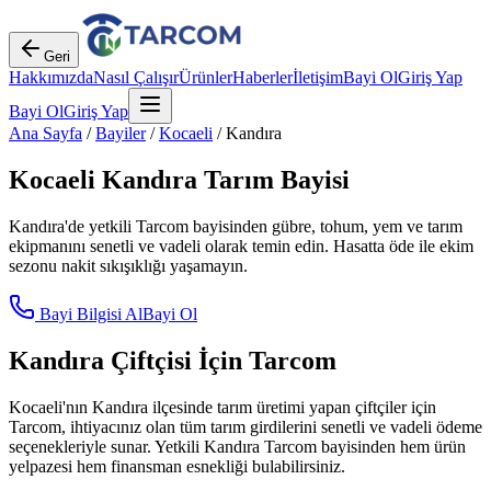
Geri
Hakkımızda
Nasıl Çalışır
Ürünler
Haberler
İletişim
Bayi Ol
Giriş Yap
Bayi Ol
Giriş Yap
Ana Sayfa
/
Bayiler
/
Kocaeli
/
Kandıra
Kocaeli
Kandıra
Tarım Bayisi
Kandıra
'de yetkili Tarcom bayisinden gübre, tohum, yem ve tarım
ekipmanını senetli ve vadeli olarak temin edin. Hasatta öde ile ekim
sezonu nakit sıkışıklığı yaşamayın.
Bayi Bilgisi Al
Bayi Ol
Kandıra
Çiftçisi İçin Tarcom
Kocaeli
'nın
Kandıra
ilçesinde tarım üretimi yapan çiftçiler için
Tarcom, ihtiyacınız olan tüm tarım girdilerini senetli ve vadeli ödeme
seçenekleriyle sunar. Yetkili
Kandıra
Tarcom bayisinden hem ürün
yelpazesi hem finansman esnekliği bulabilirsiniz.