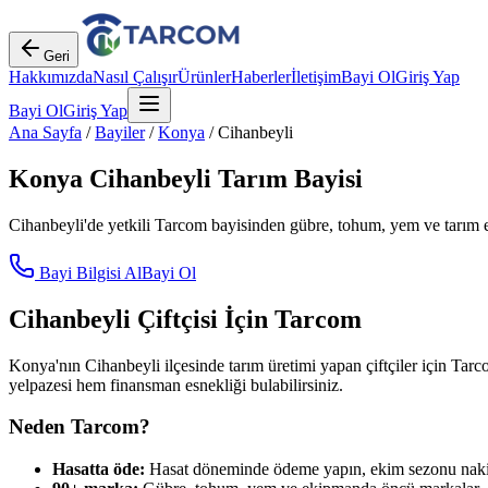
Geri
Hakkımızda
Nasıl Çalışır
Ürünler
Haberler
İletişim
Bayi Ol
Giriş Yap
Bayi Ol
Giriş Yap
Ana Sayfa
/
Bayiler
/
Konya
/
Cihanbeyli
Konya
Cihanbeyli
Tarım Bayisi
Cihanbeyli
'de yetkili Tarcom bayisinden gübre, tohum, yem ve tarım e
Bayi Bilgisi Al
Bayi Ol
Cihanbeyli
Çiftçisi İçin Tarcom
Konya
'nın
Cihanbeyli
ilçesinde tarım üretimi yapan çiftçiler için Tarc
yelpazesi hem finansman esnekliği bulabilirsiniz.
Neden Tarcom?
Hasatta öde:
Hasat döneminde ödeme yapın, ekim sezonu nakit 