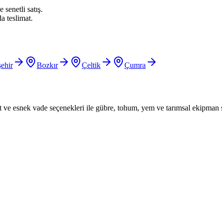
 senetli satış.
a teslimat.
ehir
Bozkır
Çeltik
Çumra
iyat ve esnek vade seçenekleri ile gübre, tohum, yem ve tarımsal ekipman