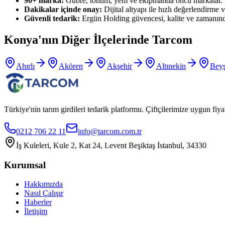
90+ marka:
Gübre, tohum, yem ve ekipmanda öncü markalar.
Dakikalar içinde onay:
Dijital altyapı ile hızlı değerlendirme ve
Güvenli tedarik:
Ergün Holding güvencesi, kalite ve zamanınd
Konya
'nın Diğer İlçelerinde Tarcom
Ahırlı
Akören
Akşehir
Altınekin
Beyş
Türkiye'nin tarım girdileri tedarik platformu. Çiftçilerimize uygun f
0212 706 22 11
info@tarcom.com.tr
İş Kuleleri, Kule 2, Kat 24, Levent Beşiktaş İstanbul, 34330
Kurumsal
Hakkımızda
Nasıl Çalışır
Haberler
İletişim