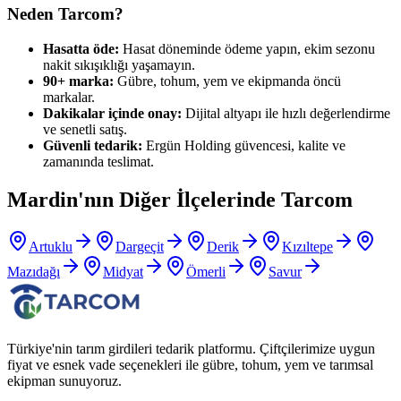
Neden Tarcom?
Hasatta öde:
Hasat döneminde ödeme yapın, ekim sezonu
nakit sıkışıklığı yaşamayın.
90+ marka:
Gübre, tohum, yem ve ekipmanda öncü
markalar.
Dakikalar içinde onay:
Dijital altyapı ile hızlı değerlendirme
ve senetli satış.
Güvenli tedarik:
Ergün Holding güvencesi, kalite ve
zamanında teslimat.
Mardin
'nın Diğer İlçelerinde Tarcom
Artuklu
Dargeçit
Derik
Kızıltepe
Mazıdağı
Midyat
Ömerli
Savur
Türkiye'nin tarım girdileri tedarik platformu. Çiftçilerimize uygun
fiyat ve esnek vade seçenekleri ile gübre, tohum, yem ve tarımsal
ekipman sunuyoruz.