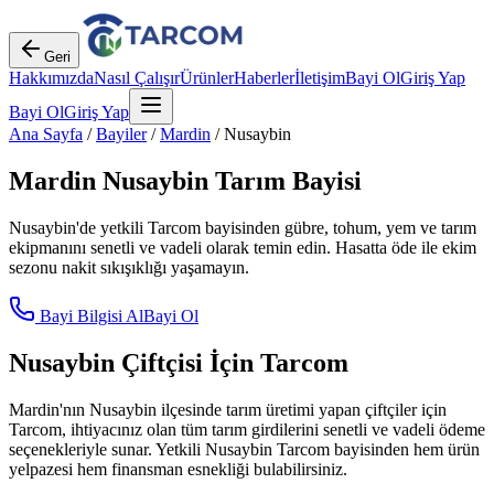
Geri
Hakkımızda
Nasıl Çalışır
Ürünler
Haberler
İletişim
Bayi Ol
Giriş Yap
Bayi Ol
Giriş Yap
Ana Sayfa
/
Bayiler
/
Mardin
/
Nusaybin
Mardin
Nusaybin
Tarım Bayisi
Nusaybin
'de yetkili Tarcom bayisinden gübre, tohum, yem ve tarım
ekipmanını senetli ve vadeli olarak temin edin. Hasatta öde ile ekim
sezonu nakit sıkışıklığı yaşamayın.
Bayi Bilgisi Al
Bayi Ol
Nusaybin
Çiftçisi İçin Tarcom
Mardin
'nın
Nusaybin
ilçesinde tarım üretimi yapan çiftçiler için
Tarcom, ihtiyacınız olan tüm tarım girdilerini senetli ve vadeli ödeme
seçenekleriyle sunar. Yetkili
Nusaybin
Tarcom bayisinden hem ürün
yelpazesi hem finansman esnekliği bulabilirsiniz.