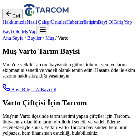
Geri
Hakkımızda
Nasıl Çalışır
Ürünler
Haberler
İletişim
Bayi Ol
Giriş Yap
Bayi Ol
Giriş Yap
Ana Sayfa
/
Bayiler
/
Muş
/
Varto
Muş
Varto
Tarım Bayisi
Varto
'de yetkili Tarcom bayisinden gübre, tohum, yem ve tarım
ekipmanını senetli ve vadeli olarak temin edin. Hasatta öde ile ekim
sezonu nakit sıkışıklığı yaşamayın.
Bayi Bilgisi Al
Bayi Ol
Varto
Çiftçisi İçin Tarcom
Muş
'nın
Varto
ilçesinde tarım üretimi yapan çiftçiler için Tarcom,
ihtiyacınız olan tüm tarım girdilerini senetli ve vadeli ödeme
seçenekleriyle sunar. Yetkili
Varto
Tarcom bayisinden hem ürün
yelpazesi hem finansman esnekliği bulabilirsiniz.