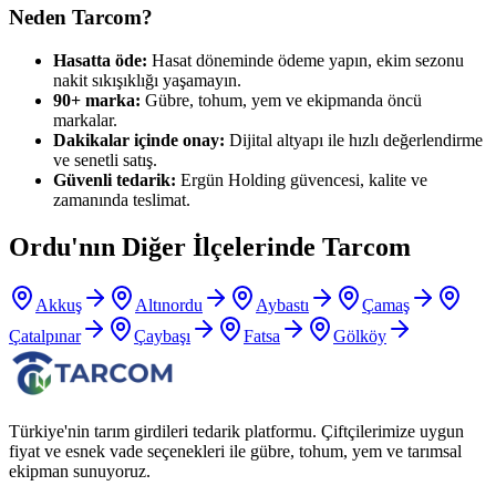
Neden Tarcom?
Hasatta öde:
Hasat döneminde ödeme yapın, ekim sezonu
nakit sıkışıklığı yaşamayın.
90+ marka:
Gübre, tohum, yem ve ekipmanda öncü
markalar.
Dakikalar içinde onay:
Dijital altyapı ile hızlı değerlendirme
ve senetli satış.
Güvenli tedarik:
Ergün Holding güvencesi, kalite ve
zamanında teslimat.
Ordu
'nın Diğer İlçelerinde Tarcom
Akkuş
Altınordu
Aybastı
Çamaş
Çatalpınar
Çaybaşı
Fatsa
Gölköy
Türkiye'nin tarım girdileri tedarik platformu. Çiftçilerimize uygun
fiyat ve esnek vade seçenekleri ile gübre, tohum, yem ve tarımsal
ekipman sunuyoruz.