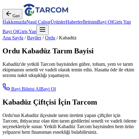
Geri
Hakkımızda
Nasıl Çalışır
Ürünler
Haberler
İletişim
Bayi Ol
Giriş Yap
Bayi Ol
Giriş Yap
Ana Sayfa
/
Bayiler
/
Ordu
/
Kabadüz
Ordu
Kabadüz
Tarım Bayisi
Kabadüz
'de yetkili Tarcom bayisinden gübre, tohum, yem ve tarım
ekipmanını senetli ve vadeli olarak temin edin. Hasatta öde ile ekim
sezonu nakit sıkışıklığı yaşamayın.
Bayi Bilgisi Al
Bayi Ol
Kabadüz
Çiftçisi İçin Tarcom
Ordu
'nın
Kabadüz
ilçesinde tarım üretimi yapan çiftçiler için
Tarcom, ihtiyacınız olan tüm tarım girdilerini senetli ve vadeli ödeme
seçenekleriyle sunar. Yetkili
Kabadüz
Tarcom bayisinden hem ürün
yelpazesi hem finansman esnekliği bulabilirsiniz.