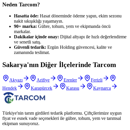
Neden Tarcom?
Hasatta öde:
Hasat döneminde ödeme yapın, ekim sezonu
nakit sıkışıklığı yaşamayın.
90+ marka:
Gübre, tohum, yem ve ekipmanda öncü
markalar.
Dakikalar içinde onay:
Dijital altyapı ile hızlı değerlendirme
ve senetli satış.
Güvenli tedarik:
Ergün Holding güvencesi, kalite ve
zamanında teslimat.
Sakarya
'nın Diğer İlçelerinde Tarcom
Akyazı
Arifiye
Erenler
Ferizli
Hendek
Karapürçek
Karasu
Kaynarca
Türkiye'nin tarım girdileri tedarik platformu. Çiftçilerimize uygun
fiyat ve esnek vade seçenekleri ile gübre, tohum, yem ve tarımsal
ekipman sunuyoruz.