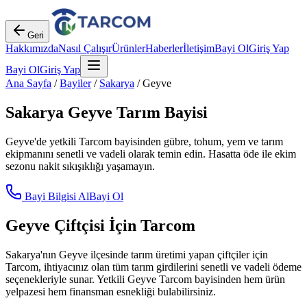
Geri
Hakkımızda
Nasıl Çalışır
Ürünler
Haberler
İletişim
Bayi Ol
Giriş Yap
Bayi Ol
Giriş Yap
Ana Sayfa
/
Bayiler
/
Sakarya
/
Geyve
Sakarya
Geyve
Tarım Bayisi
Geyve
'de yetkili Tarcom bayisinden gübre, tohum, yem ve tarım
ekipmanını senetli ve vadeli olarak temin edin. Hasatta öde ile ekim
sezonu nakit sıkışıklığı yaşamayın.
Bayi Bilgisi Al
Bayi Ol
Geyve
Çiftçisi İçin Tarcom
Sakarya
'nın
Geyve
ilçesinde tarım üretimi yapan çiftçiler için
Tarcom, ihtiyacınız olan tüm tarım girdilerini senetli ve vadeli ödeme
seçenekleriyle sunar. Yetkili
Geyve
Tarcom bayisinden hem ürün
yelpazesi hem finansman esnekliği bulabilirsiniz.