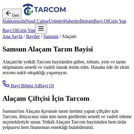
Geri
Hakkımızda
Nasıl Çalışır
Ürünler
Haberler
İletişim
Bayi Ol
Giriş Yap
Bayi Ol
Giriş Yap
Ana Sayfa
/
Bayiler
/
Samsun
/
Alaçam
Samsun
Alaçam
Tarım Bayisi
Alaçam
'de yetkili Tarcom bayisinden gübre, tohum, yem ve tarım
ekipmanını senetli ve vadeli olarak temin edin. Hasatta öde ile ekim
sezonu nakit sıkışıklığı yaşamayın.
Bayi Bilgisi Al
Bayi Ol
Alaçam
Çiftçisi İçin Tarcom
Samsun
'nın
Alaçam
ilçesinde tarım üretimi yapan çiftçiler için
Tarcom, ihtiyacınız olan tüm tarım girdilerini senetli ve vadeli ödeme
seçenekleriyle sunar. Yetkili
Alaçam
Tarcom bayisinden hem ürün
yelpazesi hem finansman esnekliği bulabilirsiniz.