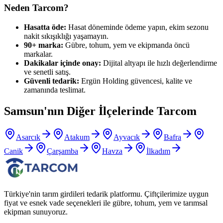
Neden Tarcom?
Hasatta öde:
Hasat döneminde ödeme yapın, ekim sezonu
nakit sıkışıklığı yaşamayın.
90+ marka:
Gübre, tohum, yem ve ekipmanda öncü
markalar.
Dakikalar içinde onay:
Dijital altyapı ile hızlı değerlendirme
ve senetli satış.
Güvenli tedarik:
Ergün Holding güvencesi, kalite ve
zamanında teslimat.
Samsun
'nın Diğer İlçelerinde Tarcom
Asarcık
Atakum
Ayvacık
Bafra
Canik
Çarşamba
Havza
İlkadım
Türkiye'nin tarım girdileri tedarik platformu. Çiftçilerimize uygun
fiyat ve esnek vade seçenekleri ile gübre, tohum, yem ve tarımsal
ekipman sunuyoruz.