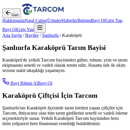
Geri
Hakkımızda
Nasıl Çalışır
Ürünler
Haberler
İletişim
Bayi Ol
Giriş Yap
Bayi Ol
Giriş Yap
Ana Sayfa
/
Bayiler
/
Şanlıurfa
/
Karaköprü
Şanlıurfa
Karaköprü
Tarım Bayisi
Karaköprü
'de yetkili Tarcom bayisinden gübre, tohum, yem ve tarım
ekipmanını senetli ve vadeli olarak temin edin. Hasatta öde ile ekim
sezonu nakit sıkışıklığı yaşamayın.
Bayi Bilgisi Al
Bayi Ol
Karaköprü
Çiftçisi İçin Tarcom
Şanlıurfa
'nın
Karaköprü
ilçesinde tarım üretimi yapan çiftçiler için
Tarcom, ihtiyacınız olan tüm tarım girdilerini senetli ve vadeli ödeme
seçenekleriyle sunar. Yetkili
Karaköprü
Tarcom bayisinden hem
ürün yelpazesi hem finansman esnekliği bulabilirsiniz.