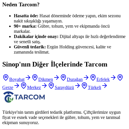
Neden Tarcom?
Hasatta öde:
Hasat döneminde ödeme yapın, ekim sezonu
nakit sıkışıklığı yaşamayın.
90+ marka:
Gübre, tohum, yem ve ekipmanda öncü
markalar.
Dakikalar içinde onay:
Dijital altyapı ile hızlı değerlendirme
ve senetli satış.
Güvenli tedarik:
Ergün Holding güvencesi, kalite ve
zamanında teslimat.
Sinop
'nın Diğer İlçelerinde Tarcom
Boyabat
Dikmen
Durağan
Erfelek
Gerze
Merkez
Saraydüzü
Türkeli
Türkiye'nin tarım girdileri tedarik platformu. Çiftçilerimize uygun
fiyat ve esnek vade seçenekleri ile gübre, tohum, yem ve tarımsal
ekipman sunuyoruz.