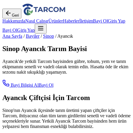
Geri
Hakkımızda
Nasıl Çalışır
Ürünler
Haberler
İletişim
Bayi Ol
Giriş Yap
Bayi Ol
Giriş Yap
Ana Sayfa
/
Bayiler
/
Sinop
/
Ayancık
Sinop
Ayancık
Tarım Bayisi
Ayancık
'de yetkili Tarcom bayisinden gübre, tohum, yem ve tarım
ekipmanını senetli ve vadeli olarak temin edin. Hasatta öde ile ekim
sezonu nakit sıkışıklığı yaşamayın.
Bayi Bilgisi Al
Bayi Ol
Ayancık
Çiftçisi İçin Tarcom
Sinop
'nın
Ayancık
ilçesinde tarım üretimi yapan çiftçiler için
Tarcom, ihtiyacınız olan tüm tarım girdilerini senetli ve vadeli ödeme
seçenekleriyle sunar. Yetkili
Ayancık
Tarcom bayisinden hem ürün
yelpazesi hem finansman esnekliği bulabilirsiniz.