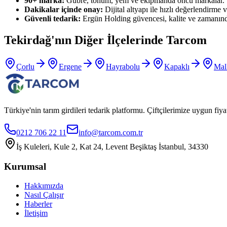
90+ marka:
Gübre, tohum, yem ve ekipmanda öncü markalar.
Dakikalar içinde onay:
Dijital altyapı ile hızlı değerlendirme ve
Güvenli tedarik:
Ergün Holding güvencesi, kalite ve zamanınd
Tekirdağ
'nın Diğer İlçelerinde Tarcom
Çorlu
Ergene
Hayrabolu
Kapaklı
Mal
Türkiye'nin tarım girdileri tedarik platformu. Çiftçilerimize uygun f
0212 706 22 11
info@tarcom.com.tr
İş Kuleleri, Kule 2, Kat 24, Levent Beşiktaş İstanbul, 34330
Kurumsal
Hakkımızda
Nasıl Çalışır
Haberler
İletişim