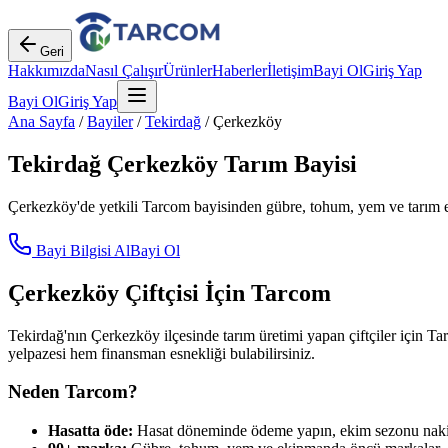
Geri
Hakkımızda
Nasıl Çalışır
Ürünler
Haberler
İletişim
Bayi Ol
Giriş Yap
Bayi Ol
Giriş Yap
Ana Sayfa
/
Bayiler
/
Tekirdağ
/
Çerkezköy
Tekirdağ
Çerkezköy
Tarım Bayisi
Çerkezköy
'de yetkili Tarcom bayisinden gübre, tohum, yem ve tarım e
Bayi Bilgisi Al
Bayi Ol
Çerkezköy
Çiftçisi İçin Tarcom
Tekirdağ
'nın
Çerkezköy
ilçesinde tarım üretimi yapan çiftçiler için Ta
yelpazesi hem finansman esnekliği bulabilirsiniz.
Neden Tarcom?
Hasatta öde:
Hasat döneminde ödeme yapın, ekim sezonu nakit 