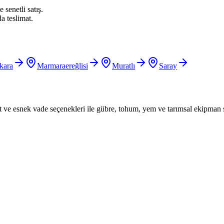
 senetli satış.
a teslimat.
kara
Marmaraereğlisi
Muratlı
Saray
iyat ve esnek vade seçenekleri ile gübre, tohum, yem ve tarımsal ekipman