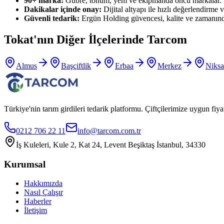
90+ marka:
Gübre, tohum, yem ve ekipmanda öncü markalar.
Dakikalar içinde onay:
Dijital altyapı ile hızlı değerlendirme ve
Güvenli tedarik:
Ergün Holding güvencesi, kalite ve zamanınd
Tokat
'nın Diğer İlçelerinde Tarcom
Almus
Başçiftlik
Erbaa
Merkez
Niksa
Türkiye'nin tarım girdileri tedarik platformu. Çiftçilerimize uygun f
0212 706 22 11
info@tarcom.com.tr
İş Kuleleri, Kule 2, Kat 24, Levent Beşiktaş İstanbul, 34330
Kurumsal
Hakkımızda
Nasıl Çalışır
Haberler
İletişim