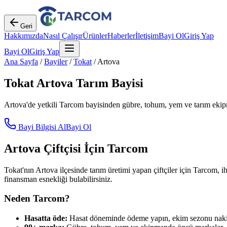
Geri
Hakkımızda
Nasıl Çalışır
Ürünler
Haberler
İletişim
Bayi Ol
Giriş Yap
Bayi Ol
Giriş Yap
Ana Sayfa
/
Bayiler
/
Tokat
/
Artova
Tokat
Artova
Tarım Bayisi
Artova
'de yetkili Tarcom bayisinden gübre, tohum, yem ve tarım ekipm
Bayi Bilgisi Al
Bayi Ol
Artova
Çiftçisi İçin Tarcom
Tokat
'nın
Artova
ilçesinde tarım üretimi yapan çiftçiler için Tarcom, ih
finansman esnekliği bulabilirsiniz.
Neden Tarcom?
Hasatta öde:
Hasat döneminde ödeme yapın, ekim sezonu nakit 