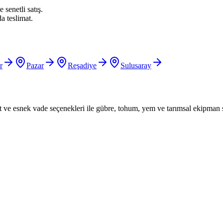
 senetli satış.
a teslimat.
r
Pazar
Reşadiye
Sulusaray
iyat ve esnek vade seçenekleri ile gübre, tohum, yem ve tarımsal ekipman