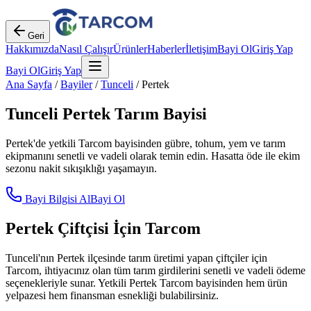
Geri
Hakkımızda
Nasıl Çalışır
Ürünler
Haberler
İletişim
Bayi Ol
Giriş Yap
Bayi Ol
Giriş Yap
Ana Sayfa
/
Bayiler
/
Tunceli
/
Pertek
Tunceli
Pertek
Tarım Bayisi
Pertek
'de yetkili Tarcom bayisinden gübre, tohum, yem ve tarım
ekipmanını senetli ve vadeli olarak temin edin. Hasatta öde ile ekim
sezonu nakit sıkışıklığı yaşamayın.
Bayi Bilgisi Al
Bayi Ol
Pertek
Çiftçisi İçin Tarcom
Tunceli
'nın
Pertek
ilçesinde tarım üretimi yapan çiftçiler için
Tarcom, ihtiyacınız olan tüm tarım girdilerini senetli ve vadeli ödeme
seçenekleriyle sunar. Yetkili
Pertek
Tarcom bayisinden hem ürün
yelpazesi hem finansman esnekliği bulabilirsiniz.