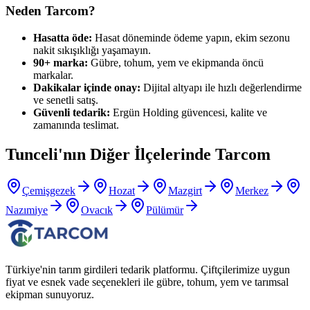
Neden Tarcom?
Hasatta öde:
Hasat döneminde ödeme yapın, ekim sezonu
nakit sıkışıklığı yaşamayın.
90+ marka:
Gübre, tohum, yem ve ekipmanda öncü
markalar.
Dakikalar içinde onay:
Dijital altyapı ile hızlı değerlendirme
ve senetli satış.
Güvenli tedarik:
Ergün Holding güvencesi, kalite ve
zamanında teslimat.
Tunceli
'nın Diğer İlçelerinde Tarcom
Çemişgezek
Hozat
Mazgirt
Merkez
Nazımiye
Ovacık
Pülümür
Türkiye'nin tarım girdileri tedarik platformu. Çiftçilerimize uygun
fiyat ve esnek vade seçenekleri ile gübre, tohum, yem ve tarımsal
ekipman sunuyoruz.