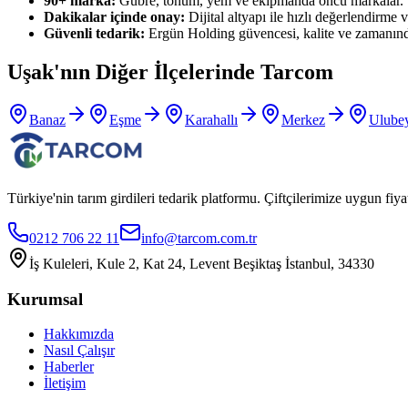
90+ marka:
Gübre, tohum, yem ve ekipmanda öncü markalar.
Dakikalar içinde onay:
Dijital altyapı ile hızlı değerlendirme ve
Güvenli tedarik:
Ergün Holding güvencesi, kalite ve zamanınd
Uşak
'nın Diğer İlçelerinde Tarcom
Banaz
Eşme
Karahallı
Merkez
Ulube
Türkiye'nin tarım girdileri tedarik platformu. Çiftçilerimize uygun f
0212 706 22 11
info@tarcom.com.tr
İş Kuleleri, Kule 2, Kat 24, Levent Beşiktaş İstanbul, 34330
Kurumsal
Hakkımızda
Nasıl Çalışır
Haberler
İletişim