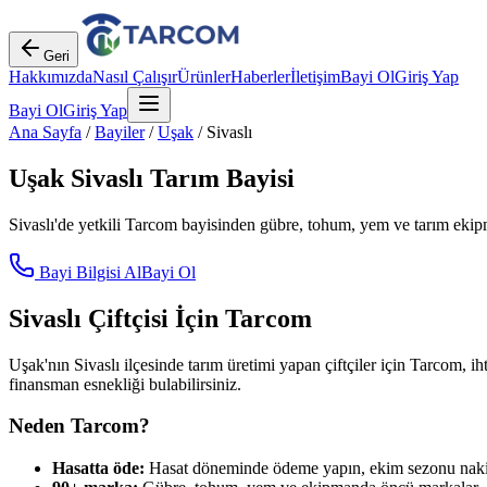
Geri
Hakkımızda
Nasıl Çalışır
Ürünler
Haberler
İletişim
Bayi Ol
Giriş Yap
Bayi Ol
Giriş Yap
Ana Sayfa
/
Bayiler
/
Uşak
/
Sivaslı
Uşak
Sivaslı
Tarım Bayisi
Sivaslı
'de yetkili Tarcom bayisinden gübre, tohum, yem ve tarım ekipma
Bayi Bilgisi Al
Bayi Ol
Sivaslı
Çiftçisi İçin Tarcom
Uşak
'nın
Sivaslı
ilçesinde tarım üretimi yapan çiftçiler için Tarcom, ih
finansman esnekliği bulabilirsiniz.
Neden Tarcom?
Hasatta öde:
Hasat döneminde ödeme yapın, ekim sezonu nakit 