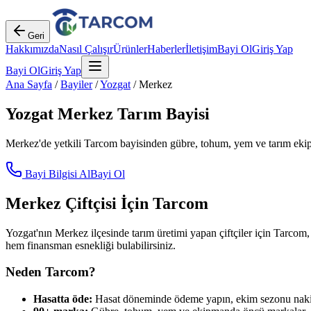
Geri
Hakkımızda
Nasıl Çalışır
Ürünler
Haberler
İletişim
Bayi Ol
Giriş Yap
Bayi Ol
Giriş Yap
Ana Sayfa
/
Bayiler
/
Yozgat
/
Merkez
Yozgat
Merkez
Tarım Bayisi
Merkez
'de yetkili Tarcom bayisinden gübre, tohum, yem ve tarım ekipm
Bayi Bilgisi Al
Bayi Ol
Merkez
Çiftçisi İçin Tarcom
Yozgat
'nın
Merkez
ilçesinde tarım üretimi yapan çiftçiler için Tarcom,
hem finansman esnekliği bulabilirsiniz.
Neden Tarcom?
Hasatta öde:
Hasat döneminde ödeme yapın, ekim sezonu nakit 