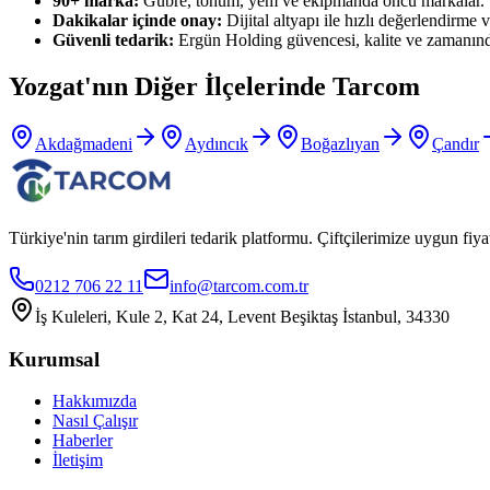
90+ marka:
Gübre, tohum, yem ve ekipmanda öncü markalar.
Dakikalar içinde onay:
Dijital altyapı ile hızlı değerlendirme ve
Güvenli tedarik:
Ergün Holding güvencesi, kalite ve zamanınd
Yozgat
'nın Diğer İlçelerinde Tarcom
Akdağmadeni
Aydıncık
Boğazlıyan
Çandır
Türkiye'nin tarım girdileri tedarik platformu. Çiftçilerimize uygun f
0212 706 22 11
info@tarcom.com.tr
İş Kuleleri, Kule 2, Kat 24, Levent Beşiktaş İstanbul, 34330
Kurumsal
Hakkımızda
Nasıl Çalışır
Haberler
İletişim