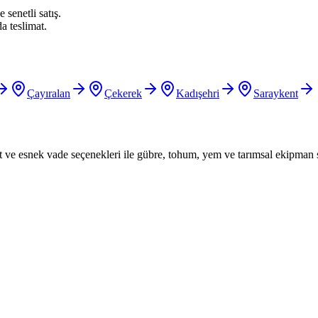
 senetli satış.
a teslimat.
Çayıralan
Çekerek
Kadışehri
Saraykent
iyat ve esnek vade seçenekleri ile gübre, tohum, yem ve tarımsal ekipman