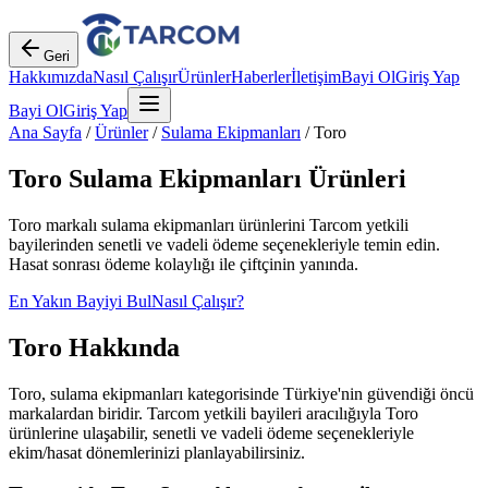
Geri
Hakkımızda
Nasıl Çalışır
Ürünler
Haberler
İletişim
Bayi Ol
Giriş Yap
Bayi Ol
Giriş Yap
Ana Sayfa
/
Ürünler
/
Sulama Ekipmanları
/
Toro
Toro
Sulama Ekipmanları
Ürünleri
Toro
markalı
sulama ekipmanları
ürünlerini Tarcom yetkili
bayilerinden senetli ve vadeli ödeme seçenekleriyle temin edin.
Hasat sonrası ödeme kolaylığı ile çiftçinin yanında.
En Yakın Bayiyi Bul
Nasıl Çalışır?
Toro
Hakkında
Toro
,
sulama ekipmanları
kategorisinde Türkiye'nin güvendiği öncü
markalardan biridir. Tarcom yetkili bayileri aracılığıyla
Toro
ürünlerine ulaşabilir, senetli ve vadeli ödeme seçenekleriyle
ekim/hasat dönemlerinizi planlayabilirsiniz.