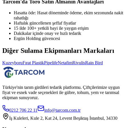
Tarcom'da
Toro
Satın Almanın Avantajları
Hasatta öde: Hasat döneminde ödeme, ekim sezonunda nakit
rahatlığı
Haftalık güncellenen şeffaf fiyatlar
15 ilde 100+ yetkili bayi ile yaygın erişim
Dakikalar içinde onay ve hızlı tedarik
Ergün Holding güvencesi
Diğer
Sulama Ekipmanları
Markaları
Kuzeyboru
Fırat Plastik
Pipelife
Netafim
Rivulis
Rain Bird
Türkiye'nin tarım girdileri tedarik platformu. Çiftçilerimize uygun
fiyat ve esnek vade seçenekleri ile gübre, tohum, yem ve tarımsal
ekipman sunuyoruz.
0212 706 22 11
info@tarcom.com.tr
İş Kuleleri, Kule 2, Kat 24, Levent Beşiktaş İstanbul, 34330