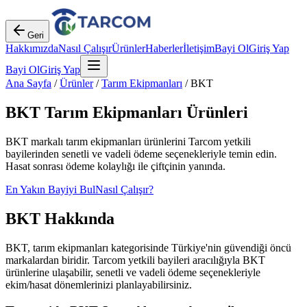
Geri
Hakkımızda
Nasıl Çalışır
Ürünler
Haberler
İletişim
Bayi Ol
Giriş Yap
Bayi Ol
Giriş Yap
Ana Sayfa
/
Ürünler
/
Tarım Ekipmanları
/
BKT
BKT
Tarım Ekipmanları
Ürünleri
BKT
markalı
tarım ekipmanları
ürünlerini Tarcom yetkili
bayilerinden senetli ve vadeli ödeme seçenekleriyle temin edin.
Hasat sonrası ödeme kolaylığı ile çiftçinin yanında.
En Yakın Bayiyi Bul
Nasıl Çalışır?
BKT
Hakkında
BKT
,
tarım ekipmanları
kategorisinde Türkiye'nin güvendiği öncü
markalardan biridir. Tarcom yetkili bayileri aracılığıyla
BKT
ürünlerine ulaşabilir, senetli ve vadeli ödeme seçenekleriyle
ekim/hasat dönemlerinizi planlayabilirsiniz.