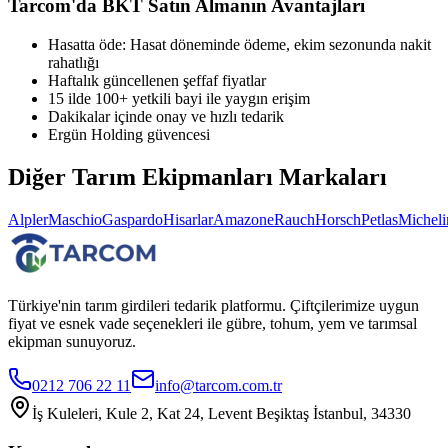
Tarcom'da
BKT
Satın Almanın Avantajları
Hasatta öde: Hasat döneminde ödeme, ekim sezonunda nakit
rahatlığı
Haftalık güncellenen şeffaf fiyatlar
15 ilde 100+ yetkili bayi ile yaygın erişim
Dakikalar içinde onay ve hızlı tedarik
Ergün Holding güvencesi
Diğer
Tarım Ekipmanları
Markaları
Alpler
Maschio
Gaspardo
Hisarlar
Amazone
Rauch
Horsch
Petlas
Micheli
Türkiye'nin tarım girdileri tedarik platformu. Çiftçilerimize uygun
fiyat ve esnek vade seçenekleri ile gübre, tohum, yem ve tarımsal
ekipman sunuyoruz.
0212 706 22 11
info@tarcom.com.tr
İş Kuleleri, Kule 2, Kat 24, Levent Beşiktaş İstanbul, 34330