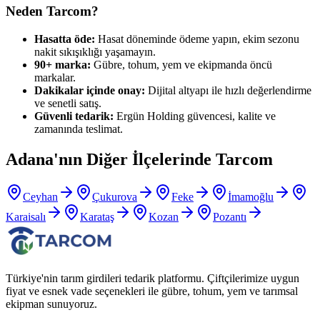
Neden Tarcom?
Hasatta öde:
Hasat döneminde ödeme yapın, ekim sezonu
nakit sıkışıklığı yaşamayın.
90+ marka:
Gübre, tohum, yem ve ekipmanda öncü
markalar.
Dakikalar içinde onay:
Dijital altyapı ile hızlı değerlendirme
ve senetli satış.
Güvenli tedarik:
Ergün Holding güvencesi, kalite ve
zamanında teslimat.
Adana
'nın Diğer İlçelerinde Tarcom
Ceyhan
Çukurova
Feke
İmamoğlu
Karaisalı
Karataş
Kozan
Pozantı
Türkiye'nin tarım girdileri tedarik platformu. Çiftçilerimize uygun
fiyat ve esnek vade seçenekleri ile gübre, tohum, yem ve tarımsal
ekipman sunuyoruz.