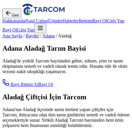
Geri
Hakkımızda
Nasıl Çalışır
Ürünler
Haberler
İletişim
Bayi Ol
Giriş Yap
Bayi Ol
Giriş Yap
Ana Sayfa
/
Bayiler
/
Adana
/
Aladağ
Adana
Aladağ
Tarım Bayisi
Aladağ
'de yetkili Tarcom bayisinden gübre, tohum, yem ve tarım
ekipmanını senetli ve vadeli olarak temin edin. Hasatta öde ile ekim
sezonu nakit sıkışıklığı yaşamayın.
Bayi Bilgisi Al
Bayi Ol
Aladağ
Çiftçisi İçin Tarcom
Adana
'nın
Aladağ
ilçesinde tarım üretimi yapan çiftçiler için
Tarcom, ihtiyacınız olan tüm tarım girdilerini senetli ve vadeli ödeme
seçenekleriyle sunar. Yetkili
Aladağ
Tarcom bayisinden hem ürün
yelpazesi hem finansman esnekliği bulabilirsiniz.