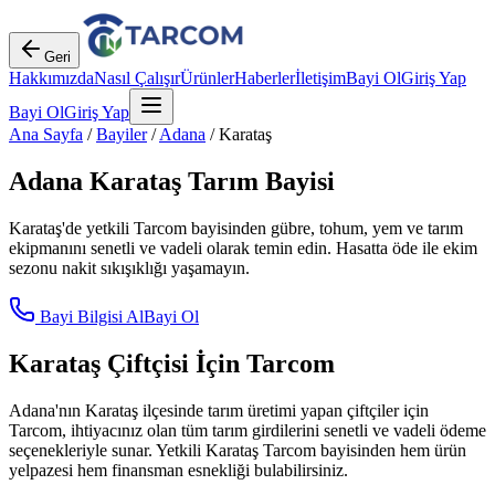
Geri
Hakkımızda
Nasıl Çalışır
Ürünler
Haberler
İletişim
Bayi Ol
Giriş Yap
Bayi Ol
Giriş Yap
Ana Sayfa
/
Bayiler
/
Adana
/
Karataş
Adana
Karataş
Tarım Bayisi
Karataş
'de yetkili Tarcom bayisinden gübre, tohum, yem ve tarım
ekipmanını senetli ve vadeli olarak temin edin. Hasatta öde ile ekim
sezonu nakit sıkışıklığı yaşamayın.
Bayi Bilgisi Al
Bayi Ol
Karataş
Çiftçisi İçin Tarcom
Adana
'nın
Karataş
ilçesinde tarım üretimi yapan çiftçiler için
Tarcom, ihtiyacınız olan tüm tarım girdilerini senetli ve vadeli ödeme
seçenekleriyle sunar. Yetkili
Karataş
Tarcom bayisinden hem ürün
yelpazesi hem finansman esnekliği bulabilirsiniz.