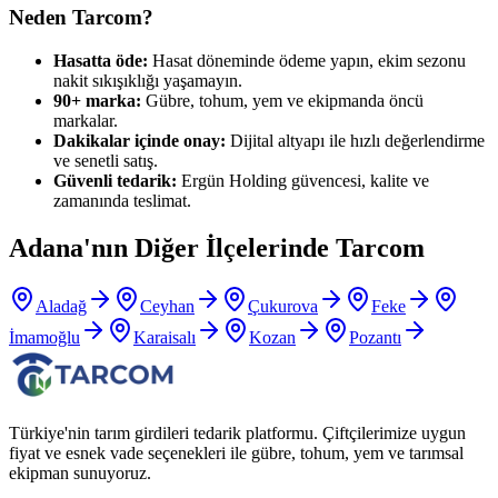
Neden Tarcom?
Hasatta öde:
Hasat döneminde ödeme yapın, ekim sezonu
nakit sıkışıklığı yaşamayın.
90+ marka:
Gübre, tohum, yem ve ekipmanda öncü
markalar.
Dakikalar içinde onay:
Dijital altyapı ile hızlı değerlendirme
ve senetli satış.
Güvenli tedarik:
Ergün Holding güvencesi, kalite ve
zamanında teslimat.
Adana
'nın Diğer İlçelerinde Tarcom
Aladağ
Ceyhan
Çukurova
Feke
İmamoğlu
Karaisalı
Kozan
Pozantı
Türkiye'nin tarım girdileri tedarik platformu. Çiftçilerimize uygun
fiyat ve esnek vade seçenekleri ile gübre, tohum, yem ve tarımsal
ekipman sunuyoruz.