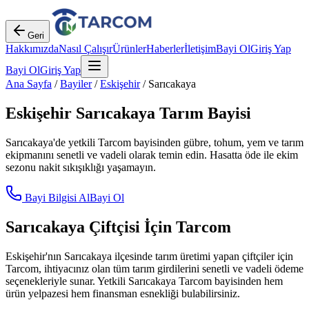
Geri
Hakkımızda
Nasıl Çalışır
Ürünler
Haberler
İletişim
Bayi Ol
Giriş Yap
Bayi Ol
Giriş Yap
Ana Sayfa
/
Bayiler
/
Eskişehir
/
Sarıcakaya
Eskişehir
Sarıcakaya
Tarım Bayisi
Sarıcakaya
'de yetkili Tarcom bayisinden gübre, tohum, yem ve tarım
ekipmanını senetli ve vadeli olarak temin edin. Hasatta öde ile ekim
sezonu nakit sıkışıklığı yaşamayın.
Bayi Bilgisi Al
Bayi Ol
Sarıcakaya
Çiftçisi İçin Tarcom
Eskişehir
'nın
Sarıcakaya
ilçesinde tarım üretimi yapan çiftçiler için
Tarcom, ihtiyacınız olan tüm tarım girdilerini senetli ve vadeli ödeme
seçenekleriyle sunar. Yetkili
Sarıcakaya
Tarcom bayisinden hem
ürün yelpazesi hem finansman esnekliği bulabilirsiniz.