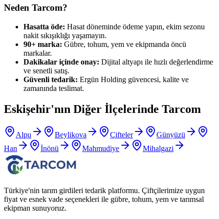
Neden Tarcom?
Hasatta öde:
Hasat döneminde ödeme yapın, ekim sezonu
nakit sıkışıklığı yaşamayın.
90+ marka:
Gübre, tohum, yem ve ekipmanda öncü
markalar.
Dakikalar içinde onay:
Dijital altyapı ile hızlı değerlendirme
ve senetli satış.
Güvenli tedarik:
Ergün Holding güvencesi, kalite ve
zamanında teslimat.
Eskişehir
'nın Diğer İlçelerinde Tarcom
Alpu
Beylikova
Çifteler
Günyüzü
Han
İnönü
Mahmudiye
Mihalgazi
Türkiye'nin tarım girdileri tedarik platformu. Çiftçilerimize uygun
fiyat ve esnek vade seçenekleri ile gübre, tohum, yem ve tarımsal
ekipman sunuyoruz.