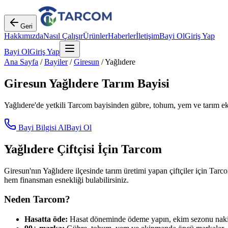
Geri
Hakkımızda
Nasıl Çalışır
Ürünler
Haberler
İletişim
Bayi Ol
Giriş Yap
Bayi Ol
Giriş Yap
Ana Sayfa
/
Bayiler
/
Giresun
/
Yağlıdere
Giresun
Yağlıdere
Tarım Bayisi
Yağlıdere
'de yetkili Tarcom bayisinden gübre, tohum, yem ve tarım eki
Bayi Bilgisi Al
Bayi Ol
Yağlıdere
Çiftçisi İçin Tarcom
Giresun
'nın
Yağlıdere
ilçesinde tarım üretimi yapan çiftçiler için Tarco
hem finansman esnekliği bulabilirsiniz.
Neden Tarcom?
Hasatta öde:
Hasat döneminde ödeme yapın, ekim sezonu nakit 