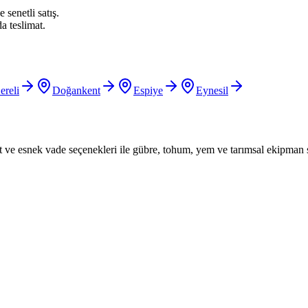
 senetli satış.
a teslimat.
ereli
Doğankent
Espiye
Eynesil
iyat ve esnek vade seçenekleri ile gübre, tohum, yem ve tarımsal ekipman