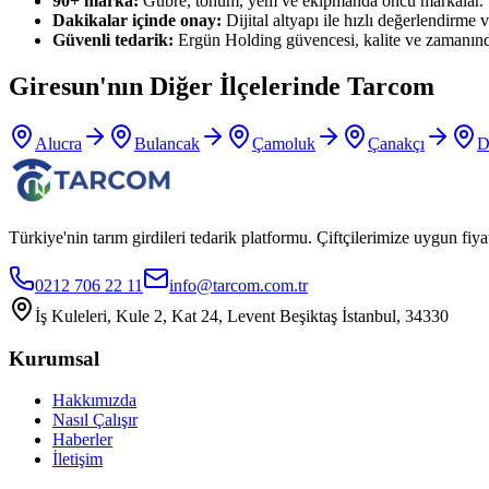
90+ marka:
Gübre, tohum, yem ve ekipmanda öncü markalar.
Dakikalar içinde onay:
Dijital altyapı ile hızlı değerlendirme ve
Güvenli tedarik:
Ergün Holding güvencesi, kalite ve zamanınd
Giresun
'nın Diğer İlçelerinde Tarcom
Alucra
Bulancak
Çamoluk
Çanakçı
D
Türkiye'nin tarım girdileri tedarik platformu. Çiftçilerimize uygun f
0212 706 22 11
info@tarcom.com.tr
İş Kuleleri, Kule 2, Kat 24, Levent Beşiktaş İstanbul, 34330
Kurumsal
Hakkımızda
Nasıl Çalışır
Haberler
İletişim