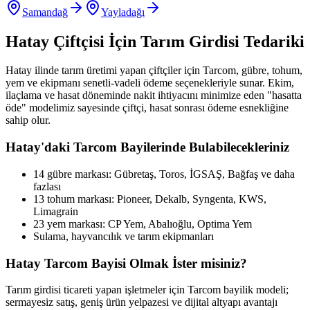
Samandağ
Yayladağı
Hatay
Çiftçisi İçin Tarım Girdisi Tedariki
Hatay
ilinde tarım üretimi yapan çiftçiler için Tarcom, gübre, tohum,
yem ve ekipmanı senetli-vadeli ödeme seçenekleriyle sunar. Ekim,
ilaçlama ve hasat döneminde nakit ihtiyacını minimize eden "hasatta
öde" modelimiz sayesinde çiftçi, hasat sonrası ödeme esnekliğine
sahip olur.
Hatay
'daki Tarcom Bayilerinde Bulabilecekleriniz
14 gübre markası: Gübretaş, Toros, İGSAŞ, Bağfaş ve daha
fazlası
13 tohum markası: Pioneer, Dekalb, Syngenta, KWS,
Limagrain
23 yem markası: CP Yem, Abalıoğlu, Optima Yem
Sulama, hayvancılık ve tarım ekipmanları
Hatay
Tarcom Bayisi Olmak İster misiniz?
Tarım girdisi ticareti yapan işletmeler için Tarcom bayilik modeli;
sermayesiz satış, geniş ürün yelpazesi ve dijital altyapı avantajı