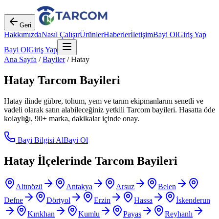
Geri
Hakkımızda
Nasıl Çalışır
Ürünler
Haberler
İletişim
Bayi Ol
Giriş Yap
Bayi Ol
Giriş Yap
Ana Sayfa
/
Bayiler
/
Hatay
Hatay
Tarcom Bayileri
Hatay
ilinde gübre, tohum, yem ve tarım ekipmanlarını senetli ve
vadeli olarak satın alabileceğiniz yetkili Tarcom bayileri. Hasatta öde
kolaylığı, 90+ marka, dakikalar içinde onay.
Bayi Bilgisi Al
Bayi Ol
Hatay
İlçelerinde Tarcom Bayileri
Altınözü
Antakya
Arsuz
Belen
Defne
Dörtyol
Erzin
Hassa
İskenderun
Kırıkhan
Kumlu
Payas
Reyhanlı